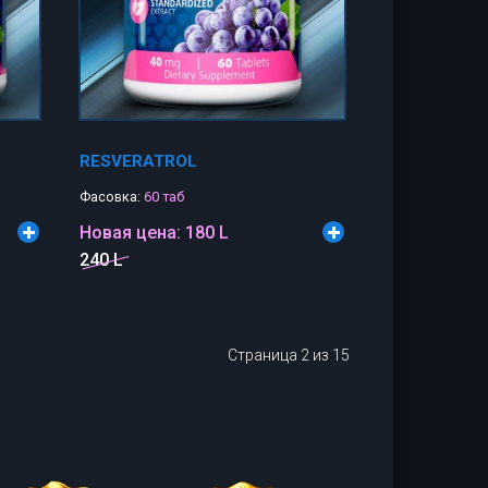
RESVERATROL
Фасовка:
60 таб
Новая цена:
180 L
240 L
Страница 2 из 15