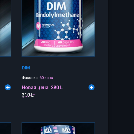
DIM
Фасовка:
60 капс
Новая цена:
280 L
310 L