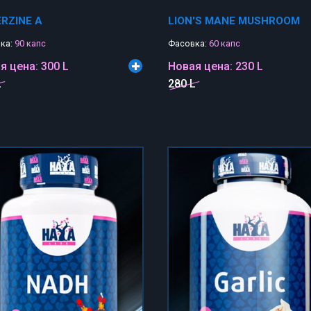
RZINE A
LION'S MANE MUSHROOM
ка:
90 капс
Фасовка:
60 капс
я цена:
300 L
Новая цена:
230 L
L
280 L