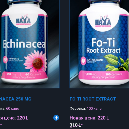
NACEA 250 MG
FO-TI ROOT EXTRACT
ка:
60 капс
Фасовка:
100 капс
я цена:
220 L
Новая цена:
220 L
L
310 L