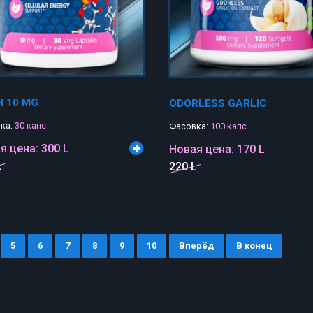
 10 MG
ODORLESS GARLIC
ка:
30 капс
Фасовка:
100 капс
я цена:
300 L
Новая цена:
170 L
L
220 L
5
6
7
8
9
10
Вперёд
В конец