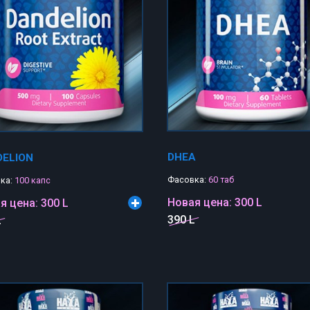
DHEA
DELION
Фасовка:
60 таб
ка:
100 капс
Новая цена:
300 L
я цена:
300 L
390 L
L