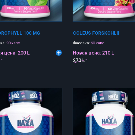
OROPHYLL 100 MG
COLEUS FORSKOHLII
ка:
90 капс
Фасовка:
60 капс
я цена:
200 L
Новая цена:
210 L
L
270 L