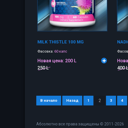
MILK THISTLE 100 MG
NADH
Фасовка:
60 капс
Фасов
Новая цена:
200 L
Нова
250 L
400 
В начало
Назад
1
2
3
4
Абсолютно все права защищены
©
2011-2026