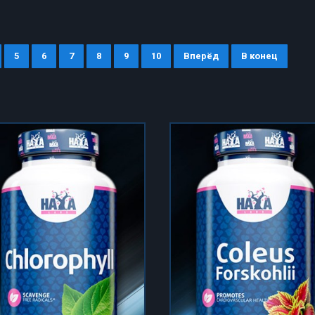
5
6
7
8
9
10
Вперёд
В конец