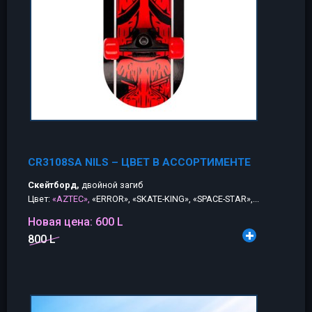
CR3108SA NILS – ЦВЕТ В АССОРТИМЕНТЕ
Скейтборд,
двойной загиб
Цвет:
«AZTEC»,
«ERROR», «SKATE-KING», «SPACE-STAR»,...
Новая цена:
600 L
800 L