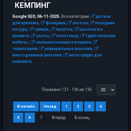
КЕМПИНГ
Google SEO, 06-11-2025.
Все категории:
детали
для крепежа,
фонарики,
насосы,
походная
посуда,
гамаки,
палатки,
шезлонги и
кровати,
зонты,
полотенца,
туристическая
мебель ,
спальные мешки и коврики,
термосумки,
универальные рюкзаки,
многодневные рюкзаки,
аксессуары для
кемпинга
Показано 121 - 136 из 136
В начало
Назад
1
2
3
4
5
6
7
Вперёд
В конец