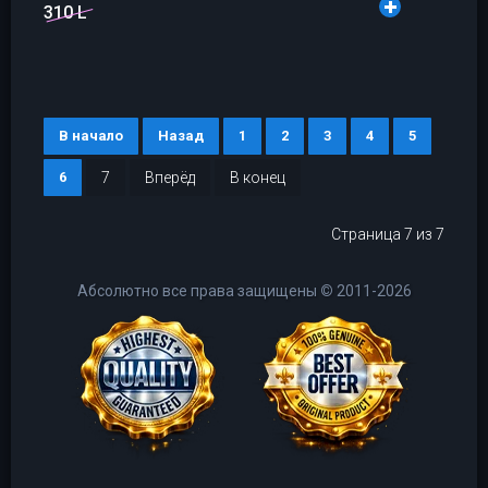
310 L
В начало
Назад
1
2
3
4
5
6
7
Вперёд
В конец
Страница 7 из 7
Абсолютно все права защищены
©
2011-2026