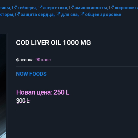
еины,
гейнеры,
энергетики,
аминокислоты,
жиросжига
кторы,
защита сердца,
для сна,
общее здоровье
COD LIVER OIL 1000 MG
Фасовка:
90 капс
NOW FOODS
Новая цена:
250 L
300 L