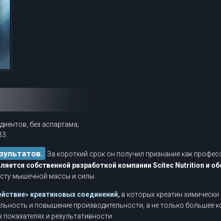
диентов, без аспартама;
B3.
зультатов.
За короткий срок он получил признание как професс
вляется собственной разработкой компании Scitec Nutrition и
сту мышечной массы и силы.
ействие» креатиновых соединений,
в которых креатин химически 
ность и повышение производительности, а не только большее к
в показателях и результативности.