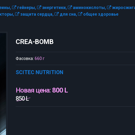
еины,
гейнеры,
энергетики,
аминокислоты,
жиросжига
кторы,
защита сердца,
для сна,
общее здоровье
CREA-BOMB
Фасовка:
660 г
SCITEC NUTRITION
Новая цена:
800 L
850 L