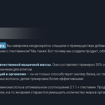
ру,
Вы наверняка неоднократно слышали о преимуществах добав
нии с глютамином? Мы также. Вот почему мы создали продукт, о
качественной мышечной массы.
Они составляют примерно 35% от
начение для атлетов.
ий в организме
— он не только способствует синтезу белка, но т
ых волокон, делая тренировки более эффективными.
инокислоты в оптимальном соотношении 2:1:1 + глютамин. Проду
ли, и в то же время стараются уменьшить количество жира в орга