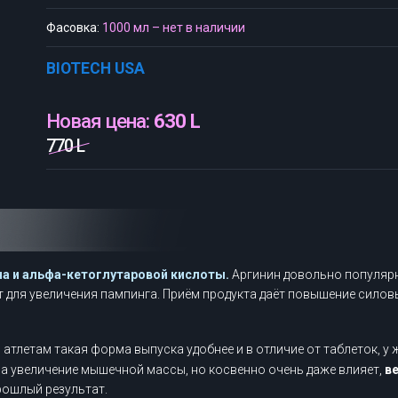
Фасовка:
1000 мл – нет в наличии
BIOTECH USA
Новая цена:
630 L
770 L
на и альфа-кетоглутаровой кислоты.
Аргинин довольно популярн
т для увеличения пампинга. Приём продукта даёт повышение силовы
атлетам такая форма выпуска удобнее и в отличие от таблеток, у
на увеличение мышечной массы, но косвенно очень даже влияет,
в
рошлый результат.