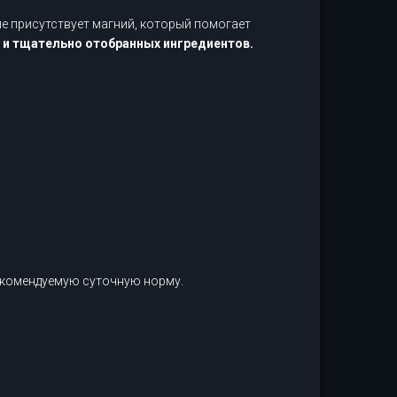
е присутствует магний, который помогает
я и тщательно отобранных ингредиентов.
рекомендуемую суточную норму.