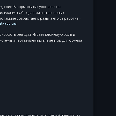
ждение. В нормальных условиях он
билизация наблюдается в стрессовых
лютамине возрастает в разы, а его выработка –
абленным.
корость реакции. Играет ключевую роль в
системы и неотъемлемым элементом для обмена
не пить, а принять его на голодный желудок за