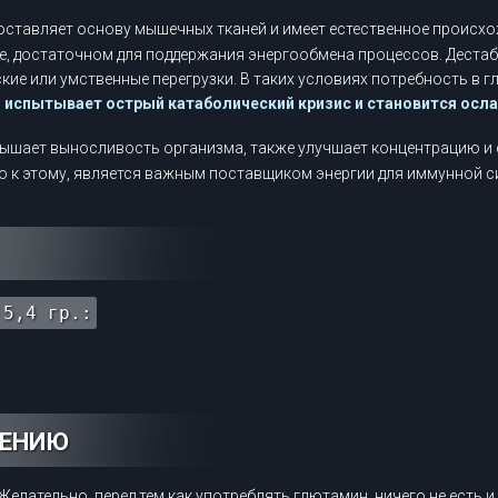
ставляет основу мышечных тканей и имеет естественное происхо
ве, достаточном для поддержания энергообмена процессов. Деста
ие или умственные перегрузки. В таких условиях потребность в г
м испытывает острый катаболический кризис и становится осл
ышает выносливость организма, также улучшает концентрацию и с
о к этому, является важным поставщиком энергии для иммунной 
 5,4 гр.:
НЕНИЮ
Желательно, перед тем как употреблять глютамин, ничего не есть и 