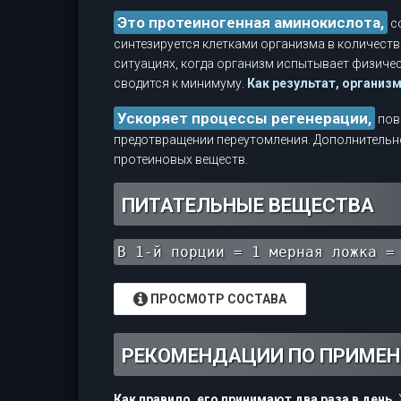
Это протеиногенная аминокислота,
со
синтезируется клетками организма в количест
ситуациях, когда организм испытывает физическ
сводится к минимуму.
Как результат, организ
Ускоряет процессы регенерации,
пов
предотвращении переутомления. Дополнительн
протеиновых веществ.
ПИТАТЕЛЬНЫЕ ВЕЩЕСТВА
В 1-й порции = 1 мерная ложка =
ПРОСМОТР СОСТАВА
РЕКОМЕНДАЦИИ ПО ПРИМЕ
Как правило, его принимают два раза в день.