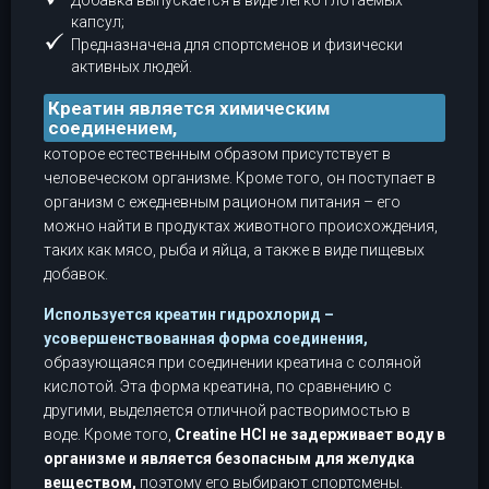
Добавка выпускается в виде легко глотаемых
капсул;
Предназначена для спортсменов и физически
активных людей.
Креатин является химическим
соединением,
которое естественным образом присутствует в
человеческом организме. Кроме того, он поступает в
организм с ежедневным рационом питания – его
можно найти в продуктах животного происхождения,
таких как мясо, рыба и яйца, а также в виде пищевых
добавок.
Используется креатин гидрохлорид –
усовершенствованная форма соединения,
образующаяся при соединении креатина с соляной
кислотой. Эта форма креатина, по сравнению с
другими, выделяется отличной растворимостью в
воде. Кроме того,
Creatine HCl не задерживает воду в
организме и является безопасным для желудка
веществом,
поэтому его выбирают спортсмены.