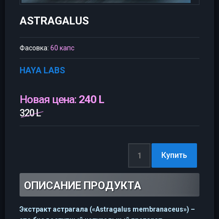
ASTRAGALUS
Фасовка:
60 капс
HAYA LABS
Новая цена:
240 L
320 L
ОПИСАНИЕ ПРОДУКТА
Экстракт астрагала («Astragalus membranaceus») –