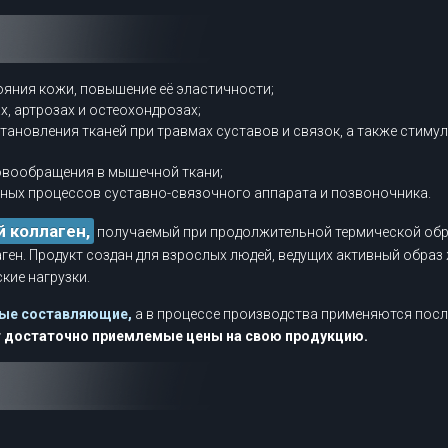
ояния кожи, повышение её эластичности;
, артрозах и остеохондрозах;
ановления тканей при травмах суставов и связок, а также стим
овообращения в мышечной ткани;
ных процессов суставно-связочного аппарата и позвоночника.
 коллаген,
получаемый при продолжительной термической обра
ен. Продукт создан для взрослых людей, ведущих активный образ
ие нагрузки.
ные составляющие,
а в процессе производства применяются посл
ет достаточно приемлемые цены на свою продукцию.