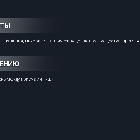
НТЫ
фат кальция, микрокристаллическая целлюлоза; вещества, предот
НЕНИЮ
день между приемами пищи.