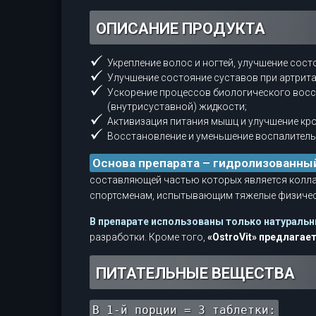
ОПИСАНИЕ ПРОДУКТА
Укрепление волос и ногтей, улучшение сост
Улучшение состояние суставов при артритах
Ускорение процессов биологического восст
(внутрисуставной) жидкости;
Активизация питания мышц и улучшение кр
Восстановление и уменьшение воспалитель
Основа препарата – гидролизованный
составляющей частью которых является коллаг
спортсменам, испытывающим тяжелые физическ
В препарате использованы только натураль
разработки. Кроме того,
«OstroVit» предлага
ПИТАТЕЛЬНЫЕ ВЕЩЕСТВА
В 1-й порции = 3 таблетки: