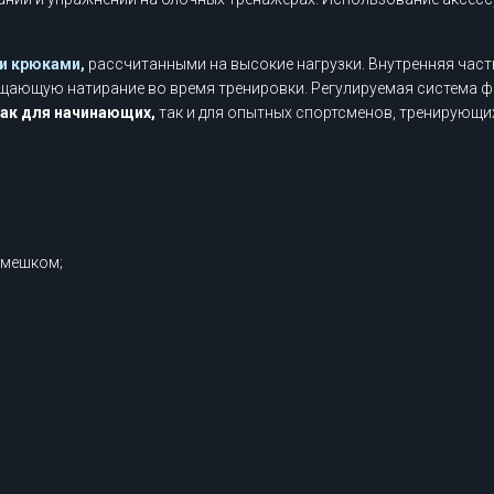
и крюками,
рассчитанными на высокие нагрузки. Внутренняя час
ащающую натирание во время тренировки. Регулируемая система 
ак для начинающих,
так и для опытных спортсменов, тренирующих
емешком;