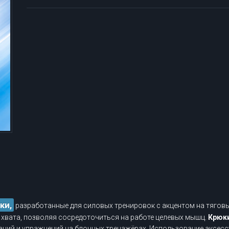
ки,
разработанные для силовых тренировок с акцентом на тягов
 хвата, позволяя сосредоточиться на работе целевых мышц.
Крюки
иваний и упражнений на блочных тренажёрах. Использование аксес