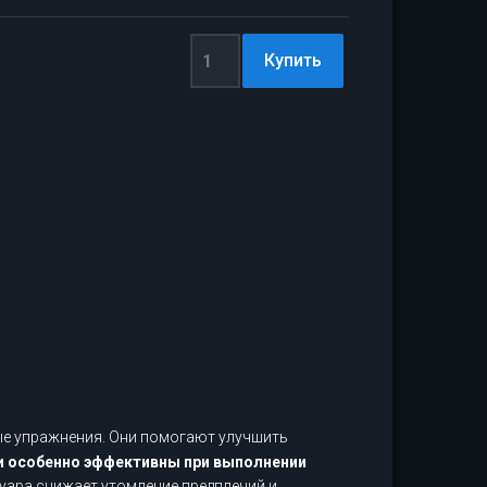
ые упражнения. Они помогают улучшить
 особенно эффективны при выполнении
суара снижает утомление предплечий и