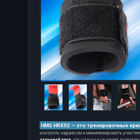
HMS HRX02 — это тренировочные крю
контроль над весом и минимизировать участие
становой тяги,
тяг штанги и гантелей, подтяг