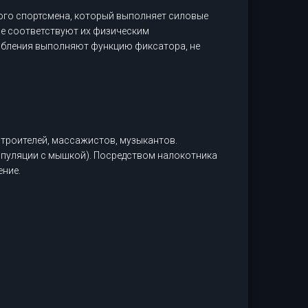
ого спортсмена, который выполняет силовые
не соответствуют их физическим
обления выполняют функцию фиксатора, не
строителей, массажистов, музыкантов.
нипуляции с мышкой). Посредством налокотника
ение.