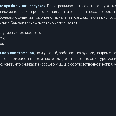
е при больших нагрузках.
Риск травмировать локоть есть у кажд
хники исполнения, профессионалы пытаются взять веса, которые 
болевых ощущений поможет специальный бандаж. Такие приспос
жение. Бандажи рекомендовано использовать:
егулярных тренировках;
ах;
ом.
лько у спортсменов,
но и у людей, работающих руками, например, 
постоянной работы за компьютером (печатание на клавиатуре, ма
ложении, что снижает вибрацию мышц, а соответственно и напряж