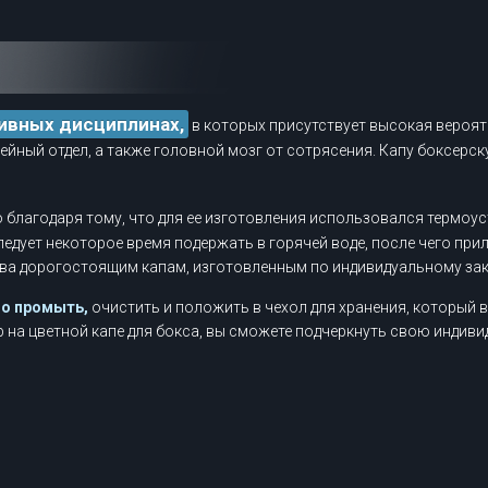
тивных дисциплинах,
в которых присутствует высокая вероя
 шейный отдел, а также головной мозг от сотрясения. Капу боксер
 благодаря тому, что для ее изготовления использовался термоу
ледует некоторое время подержать в горячей воде, после чего при
ива дорогостоящим капам, изготовленным по индивидуальному зак
мо промыть,
очистить и положить в чехол для хранения, который 
 на цветной капе для бокса, вы сможете подчеркнуть свою индиви