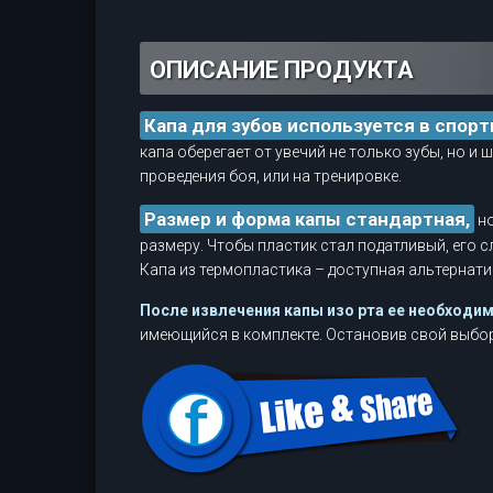
ОПИСАНИЕ ПРОДУКТА
Капа для зубов используется в спор
капа оберегает от увечий не только зубы, но и
проведения боя, или на тренировке.
Размер и форма капы стандартная,
но
размеру. Чтобы пластик стал податливый, его с
Капа из термопластика – доступная альтернат
После извлечения капы изо рта ее необходи
имеющийся в комплекте. Остановив свой выбор