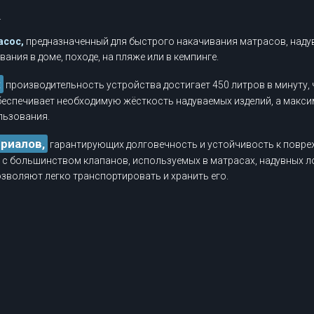
.
асос,
предназначенный для быстрого накачивания матрасов, надув
ания в доме, походе, на пляже или в кемпинге.
:
производительность устройства достигает 450 литров в минуту,
беспечивает необходимую жёсткость надуваемых изделий, а макси
льзования.
ериалов,
гарантирующих долговечность и устойчивость к повреж
с большинством клапанов, используемых в матрасах, надувных ло
зволяют легко транспортировать и хранить его.