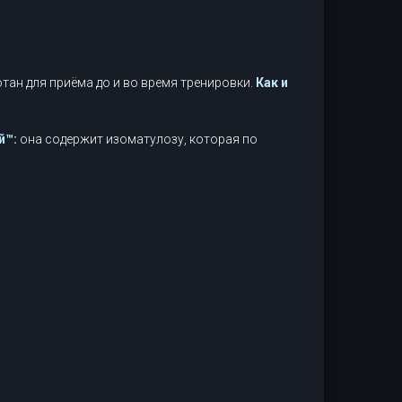
ан для приёма до и во время тренировки.
Как и
й™:
она содержит изоматулозу, которая по