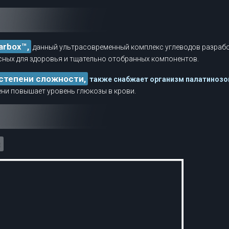
arbox™,
данный ультрасовременный комплекс углеводов разработ
сных для здоровья и тщательно отобранных компонентов.
 степени сложности,
также снабжает организм палатинозо
ени повышает уровень глюкозы в крови.
: