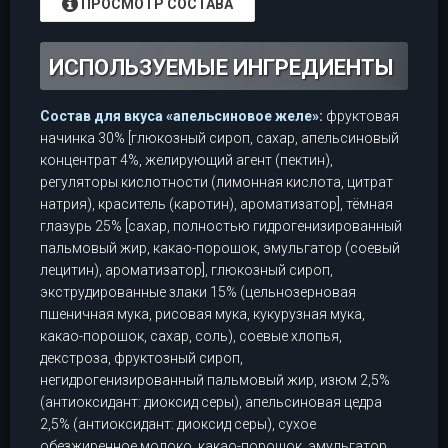
ПРОСМОТР СОСТАВА
ИСПОЛЬЗУЕМЫЕ ИНГРЕДИЕНТЫ
Состав для вкуса «апельсиновое желе»:
фруктовая
начинка 30% [глюкозный сироп, сахар, апельсиновый
концентрат 4%, желирующий агент (пектин),
регуляторы кислотности (лимонная кислота, цитрат
натрия), краситель (каротин), ароматизатор], тёмная
глазурь 25% [сахар, полностью гидрогенизированный
пальмовый жир, какао-порошок, эмульгатор (соевый
лецитин), ароматизатор], глюкозный сироп,
экструдированные злаки 15% (цельнозерновая
пшеничная мука, рисовая мука, кукурузная мука,
какао-порошок, сахар, соль), соевые хлопья,
декстроза, фруктозный сироп,
негидрогенизированный пальмовый жир, изюм 2,5%
(антиоксидант: диоксид серы), апельсиновая цедра
2,5% (антиоксидант: диоксид серы), сухое
обезжиренное молоко, какао-порошок, эмульгатор