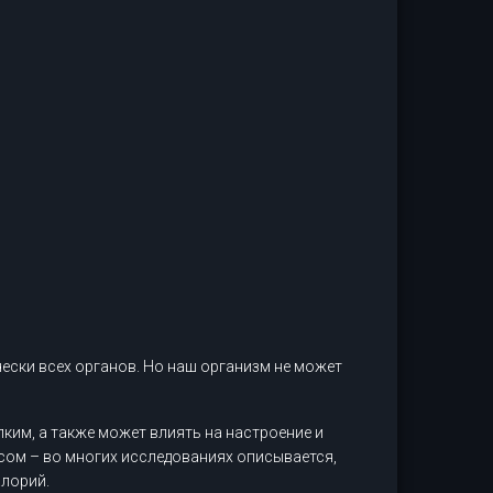
ески всех органов. Но наш организм не может
пким, а также может влиять на настроение и
ом – во многих исследованиях описывается,
алорий.