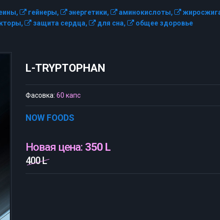
еины,
гейнеры,
энергетики,
аминокислоты,
жиросжига
кторы,
защита сердца,
для сна,
общее здоровье
L-TRYPTOPHAN
Фасовка:
60 капс
NOW FOODS
Новая цена:
350 L
400 L