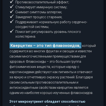
Противовоспалительный эффект;
Стимулирует иммунную систему;
Снимает симптомы аллергии;
Замедляет процесс старения;
Поддерживает нормальную работу сердечно-
сосудистой системы;
Помогает регулировать уровень плохого
холестерина.
Кверцетин – это тип флавоноидов,
который
содержится во многих фруктах и овощах и известен
своими многочисленными преимуществами для
здоровья. Флавоноиды – это большая группа
фитохимических веществ, которые наряду с
каротиноидами действуют как пигменты и отвечают
за яркую и отчетливую окраску растений. Благодаря
своим сильным противовоспалительным и
антиоксидантным свойствам кверцетин является
одним из наиболее хорошо изученных флавоноидов.
Этот микронутриент обладает способностью