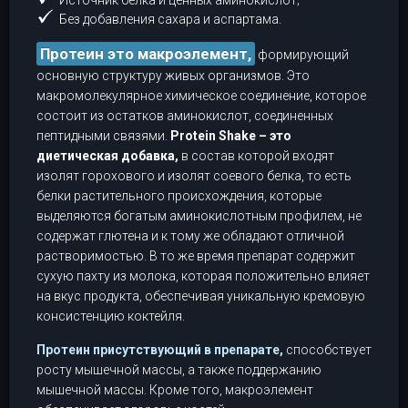
Источник белка и ценных аминокислот;
Без добавления сахара и аспартама.
Протеин это макроэлемент,
формирующий
основную структуру живых организмов. Это
макромолекулярное химическое соединение, которое
состоит из остатков аминокислот, соединенных
пептидными связями.
Protein Shake – это
диетическая добавка,
в состав которой входят
изолят горохового и изолят соевого белка, то есть
белки растительного происхождения, которые
выделяются богатым аминокислотным профилем, не
содержат глютена и к тому же обладают отличной
растворимостью. В то же время препарат содержит
сухую пахту из молока, которая положительно влияет
на вкус продукта, обеспечивая уникальную кремовую
консистенцию коктейля.
Протеин присутствующий в препарате,
способствует
росту мышечной массы, а также поддержанию
мышечной массы. Кроме того, макроэлемент