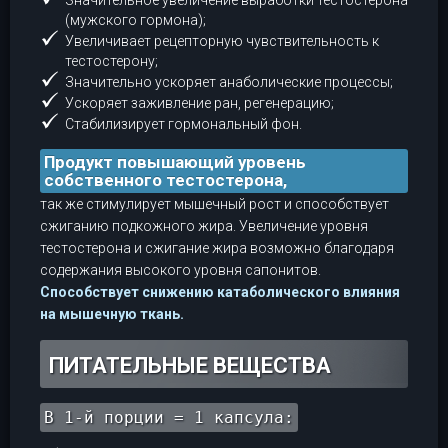
Значительное увеличение выработки тестостерона
(мужского гормона);
Увеличивает рецепторную чувствительность к
тестостерону;
Значительно ускоряет анаболические процессы;
Ускоряет заживление ран, регенерацию;
Стабилизирует гормональный фон.
Продукт повышающий уровень
собственного тестостерона,
так же стимулирует мышечный рост и способствует
сжиганию подкожного жира. Увеличение уровня
тестостерона и сжигание жира возможно благодаря
содержания высокого уровня сапонитов.
Способствует снижению катаболического влияния
на мышечную ткань.
ПИТАТЕЛЬНЫЕ ВЕЩЕСТВА
В 1-й порции = 1 капсула: