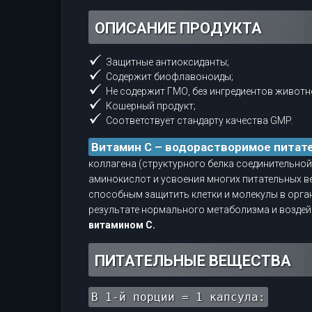
ОПИСАНИЕ ПРОДУКТА
Защитные антиоксиданты;
Содержит биофлавоноиды;
Не содержит ГМО, без ингредиентов живот
Кошерный продукт;
Соответствует стандарту качества GMP.
Витамин С – водорастворимое питат
коллагена (структурного белка соединительной 
аминокислот и усвоения многих питательных в
способным защитить клетки и молекулы в орг
результате нормального метаболизма и возде
витамином C.
ПИТАТЕЛЬНЫЕ ВЕЩЕСТВА
В 1-й порции = 1 капсула: