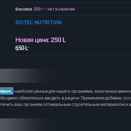
Фасовка:
300 г – нет в наличии
SCITEC NUTRITION
Новая цена:
250 L
650 L
имые,
наиболее ценные для нашего организма, экзогенные амино
бходимо обязательно вводить в рацион. Применение добавки, осо
спечить ваш организм оптимальным строительным материалом и 