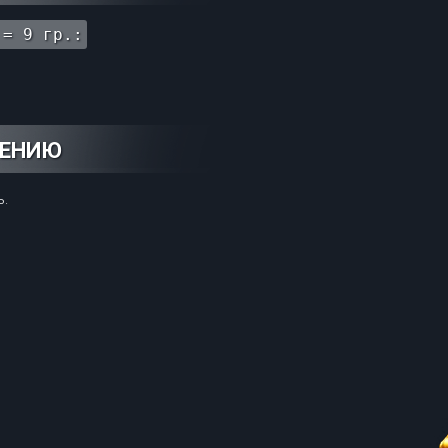
 = 9 гр.:
НЕНИЮ
ь.