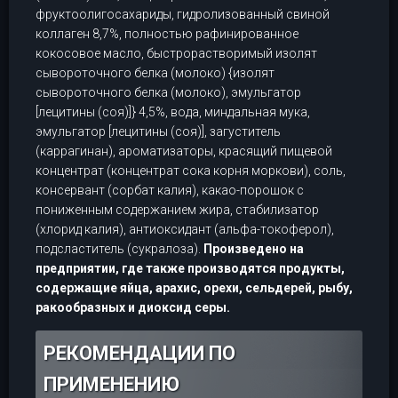
фруктоолигосахариды, гидролизованный свиной
коллаген 8,7%, полностью рафинированное
кокосовое масло, быстрорастворимый изолят
сывороточного белка (молоко) {изолят
сывороточного белка (молоко), эмульгатор
[лецитины (соя)]} 4,5%, вода, миндальная мука,
эмульгатор [лецитины (соя)], загуститель
(каррагинан), ароматизаторы, красящий пищевой
концентрат (концентрат сока корня моркови), соль,
консервант (сорбат калия), какао-порошок с
пониженным содержанием жира, стабилизатор
(хлорид калия), антиоксидант (альфа-токоферол),
подсластитель (сукралоза).
Произведено на
предприятии, где также производятся продукты,
содержащие яйца, арахис, орехи, сельдерей, рыбу,
ракообразных и диоксид серы.
РЕКОМЕНДАЦИИ ПО
ПРИМЕНЕНИЮ