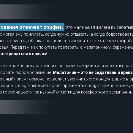
вования отвечает эпифиз.
Это маленькая железа вырабатыв
омогая ему понимать, когда нужно отдыхать, а когда бодрствоват
мелатонина в добавках позволяет выровнять естественную вырабо
овья. Перед тем, как покупать препараты с мелатонином, беремен
ьтироваться с врачом.
ем не важно искусственного он происхождения или естественного
твовать любое освещение.
Мелатонин – это не седативный препа
ельный прием гормона позволяет увеличить его концентрацию в о
ны сна. Отсюда вытекает совет: принимать продукт нужно минимум 
го гормона достигла нужной отметки для комфортного засыпания.