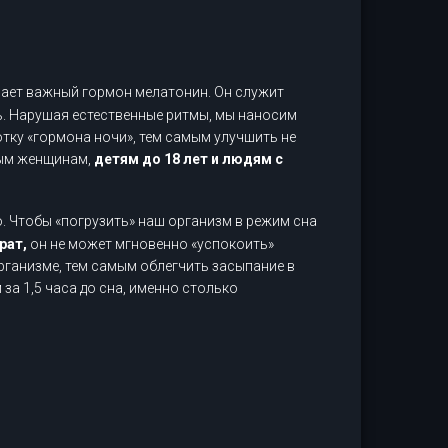
ает важный гормон мелатонин. Он служит
ь. Нарушая естественные ритмы, мы наносим
тку «гормона ночи», тем самым улучшить не
ным женщинам,
детям до 18 лет и людям с
. Чтобы «погрузить» наш организм в режим сна
рат,
он не может мгновенно «успокоить»
рганизме, тем самым облегчить засыпание в
за 1,5 часа до сна, именно столько