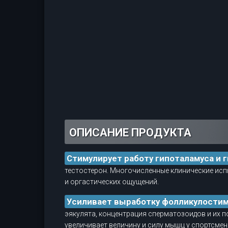
ОПИСАНИЕ ПРОДУКТА
Стимулирует работу гипоталамуса и 
тестостерон. Многочисленные клинические исп
и оргастических ощущений.
Усиливает выработку фолликулости
эякулята, концентрация сперматозоидов и их 
увеличивает величину и силу мышц у спортсме