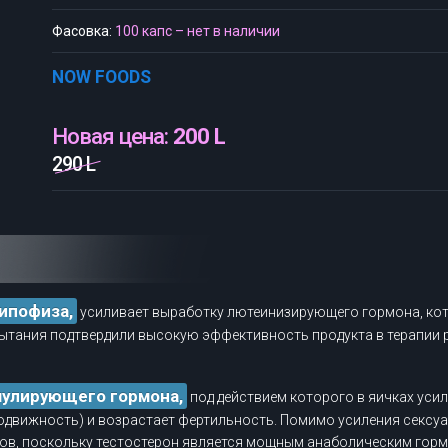
Фасовка:
100 капс – нет в наличии
NOW FOODS
Новая цена:
200 L
290 L
гипофиза,
усиливает выработку лютеинизирующего гормона, кот
ытания подтвердили высокую эффективность продукта в терапии 
мулирующего гормона,
под действием которого в яичках уси
подвижность) и возрастает фертильность. Помимо усиления сексу
нов, поскольку тестостерон является мощным анаболическим гор