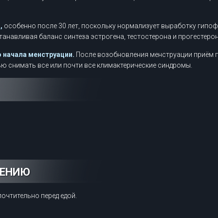
,
особенно после 30 лет, поскольку нормализует выработку гип
анавливая баланс синтеза эстрогена, тестостерона и прогестерон
о начала менструации.
После возобновления менструации приём 
ю снимать все или почти все климактерические синдромы.
НЕНИЮ
дпочтительно перед едой.