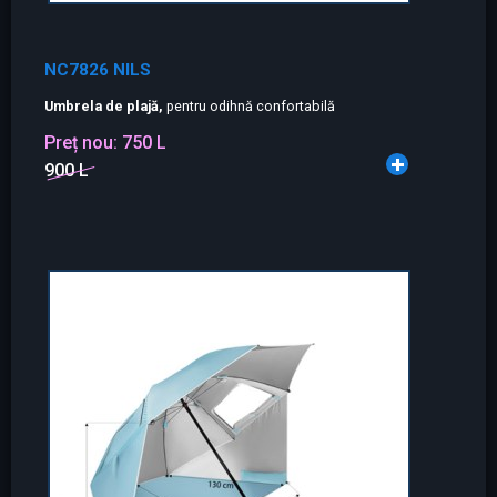
NC7826 NILS
Umbrela de plajă,
pentru odihnă confortabilă
Preț nou:
750 L
900 L