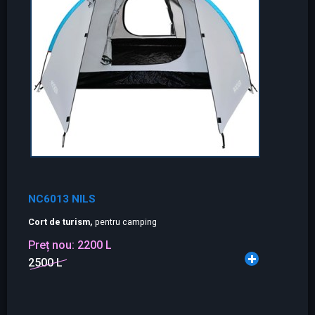
NC6013 NILS
Cort de turism,
pentru camping
Preț nou:
2200 L
2500 L