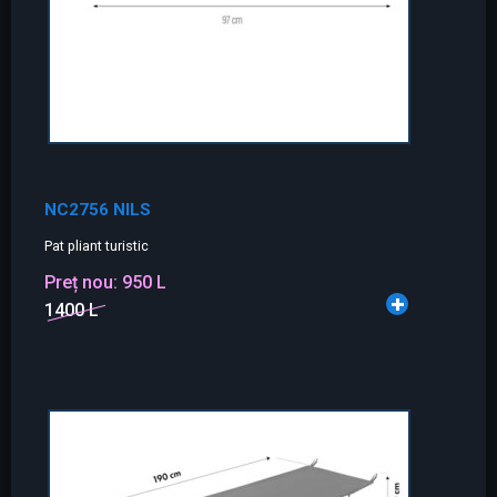
NC2756 NILS
Pat pliant turistic
Preț nou:
950 L
1400 L