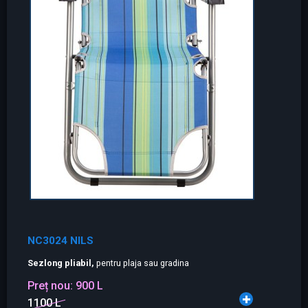
NC3024 NILS
Sezlong pliabil,
pentru plaja sau gradina
Preț nou:
900 L
1100 L