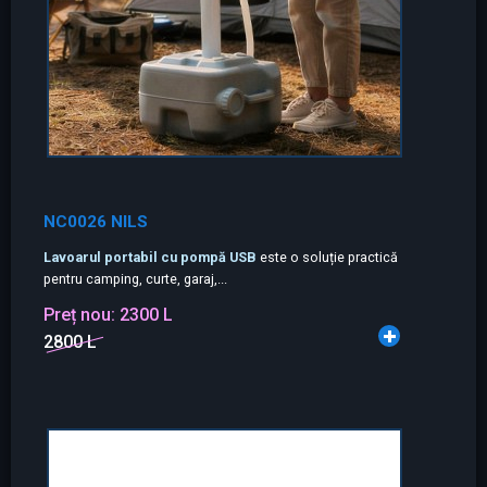
NC0026 NILS
Lavoarul portabil cu pompă USB
este o soluție practică
pentru camping, curte, garaj,...
Preț nou:
2300 L
2800 L