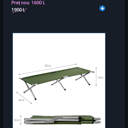
Preț nou:
1600 L
1900 L