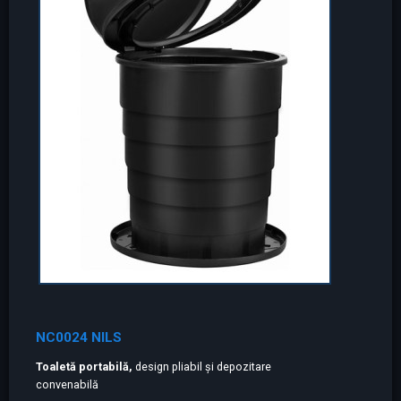
NC0024 NILS
Toaletă portabilă,
design pliabil și depozitare
convenabilă