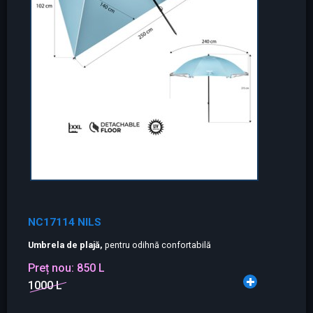
NC17114 NILS
Umbrela de plajă,
pentru odihnă confortabilă
Preț nou:
850 L
1000 L