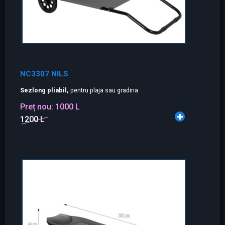
NC3307 NILS
Sezlong pliabil,
pentru plaja sau gradina
Preț nou:
1000 L
1200 L