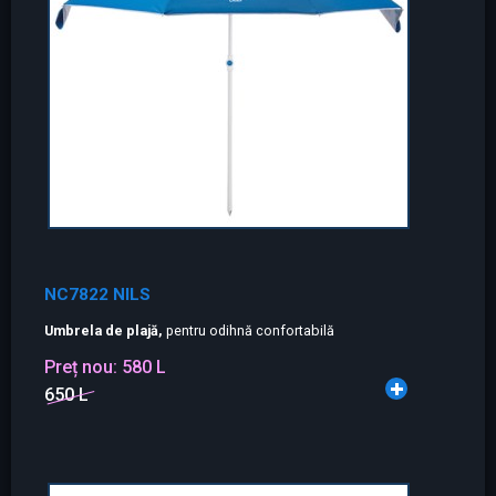
NC7822 NILS
Umbrela de plajă,
pentru odihnă confortabilă
Preț nou:
580 L
650 L