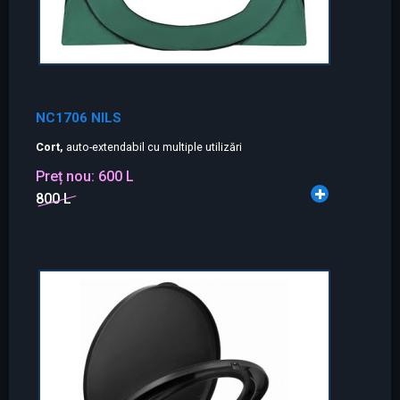
NC1706 NILS
Cort,
auto-extendabil cu multiple utilizări
Preț nou:
600 L
800 L