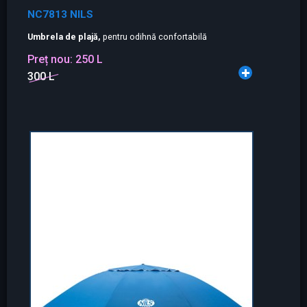
NC7813 NILS
Umbrela de plajă,
pentru odihnă confortabilă
Preț nou:
250 L
300 L