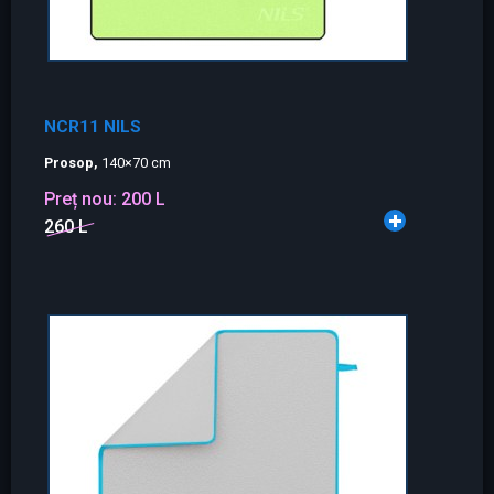
NCR11 NILS
Prosop,
140×70 cm
Preț nou:
200 L
260 L