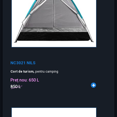
NC3021 NILS
Cort de turism,
pentru camping
Preț nou:
650 L
850 L