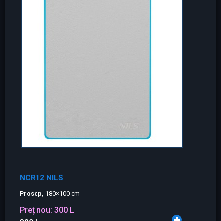
NCR12 NILS
Prosop,
180×100 cm
Preț nou:
300 L