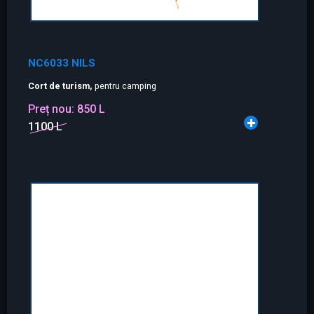
NC6033 NILS
Cort de turism,
pentru camping
Preț nou:
850 L
1100 L