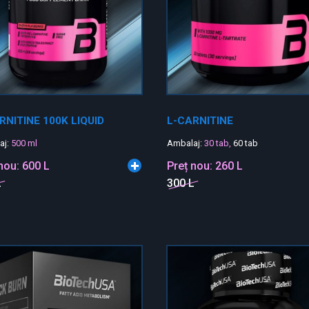
RNITINE 100K LIQUID
L-CARNITINE
aj:
500 ml
Ambalaj:
30 tab,
60 tab
 nou:
600 L
Preț nou:
260 L
L
300 L