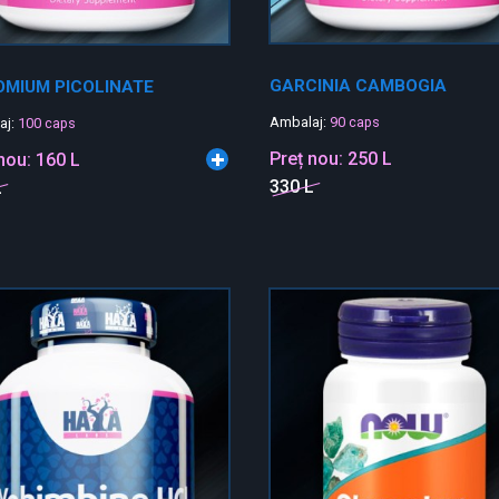
GARCINIA CAMBOGIA
MIUM PICOLINATE
Ambalaj:
90 caps
aj:
100 caps
Preț nou:
250 L
 nou:
160 L
330 L
L