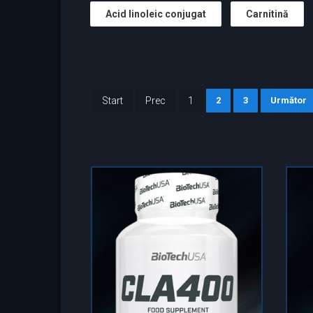
Acid linoleic conjugat
Carnitină
Start
Prec
1
2
3
Următor