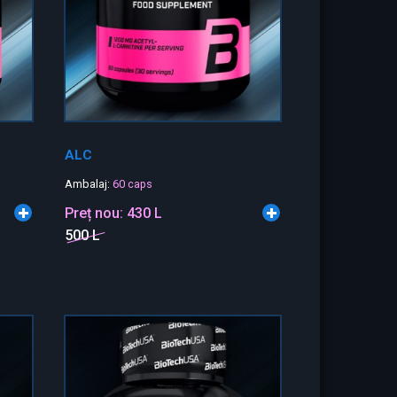
ALC
Ambalaj:
60 caps
Preț nou:
430 L
500 L