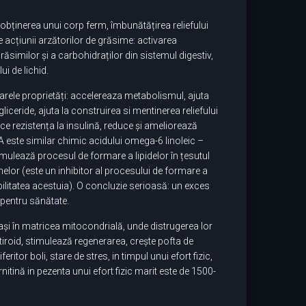
obținerea unui corp ferm, îmbunătățirea reliefului
cțiunii arzătorilor de grăsime: activarea
similor și a carbohidraților din sistemul digestiv,
i de lichid.
rele proprietăți: accelereaza metabolismul, ajuta
liceride, ajuta la construirea si mentinerea reliefului
ce rezistența la insulină, reduce și ameliorează
A este similar chimic acidului omega-6 linoleic –
imulează procesul de formare a lipidelor în țesutul
or (este un inhibitor al procesului de formare a
bilitatea acestuia). O concluzie serioasă: un exces
 pentru sănătate.
ași în matricea mitocondrială, unde distrugerea lor
itiroid, stimulează regenerarea, crește pofta de
ritor boli, stare de stres, in timpul unui efort fizic,
nitină in pezenta unui efort fizic marit este de 1500-