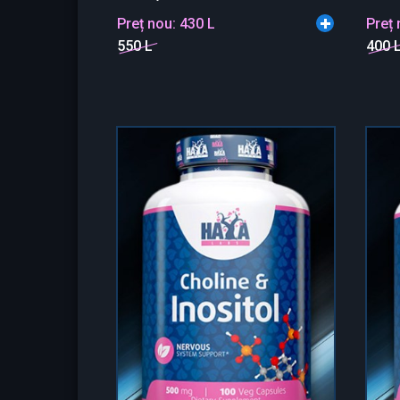
Preț nou:
430 L
Preț
550 L
400 