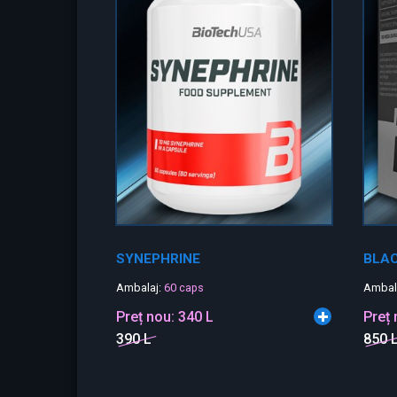
SYNEPHRINE
BLA
Ambalaj:
60 caps
Ambal
Preț nou:
340 L
Preț
390 L
850 