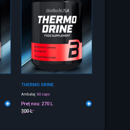
THERMO DRINE
Ambalaj:
60 caps
Preț nou:
270 L
300 L