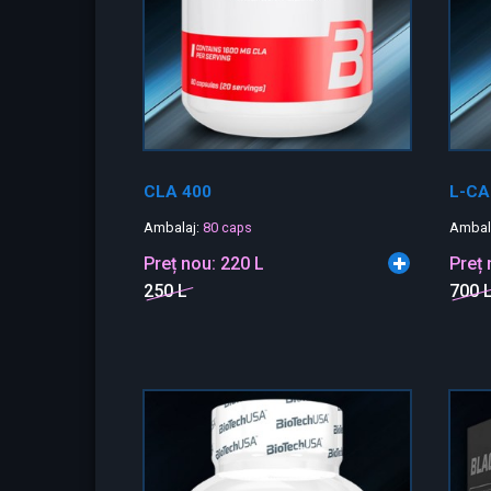
CLA 400
L-CA
Ambalaj:
80 caps
Ambal
Preț nou:
220 L
Preț
250 L
700 