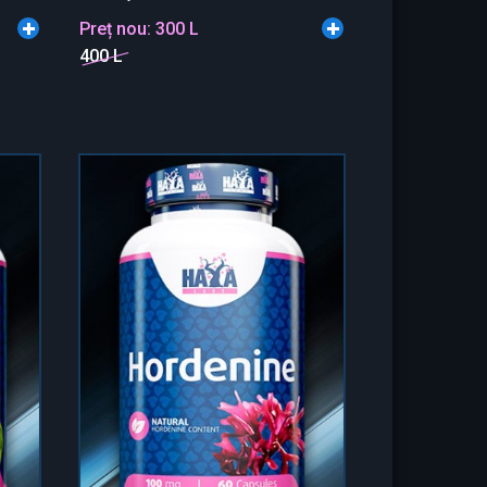
Preț nou:
300 L
400 L