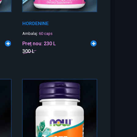
HORDENINE
Ambalaj:
60 caps
Preț nou:
230 L
300 L