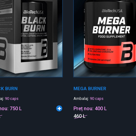
CK BURN
MEGA BURNER
aj:
90 caps
Ambalaj:
90 caps
 nou:
750 L
Preț nou:
400 L
L
460 L