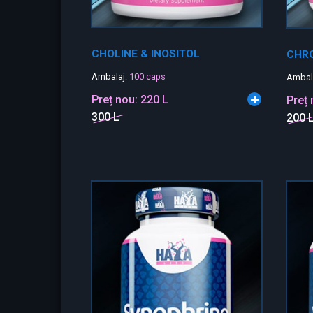
CHOLINE & INOSITOL
CHRO
Ambalaj:
100 caps
Ambal
Preț nou:
220 L
Preț
300 L
200 