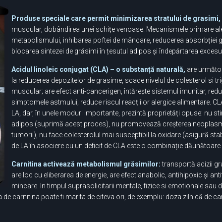
Produse speciale care permit minimizarea stratului de grasimi,
muscular, dobândirea unei schițe venoase. Mecanismele primare ale a
metabolismului, inhibarea poftei de mâncare, reducerea absorbției gră
blocarea sintezei de grăsimi în țesutul adipos și îndepărtarea excesulu
Acidul linoleic conjugat (CLA) – o substanță naturală,
are următoa
la reducerea depozitelor de grasime, scade nivelul de colesterol si trig
muscular; are efect anti-cancerigen, întărește sistemul imunitar, redu
simptomele astmului; reduce riscul reacțiilor alergice alimentare. CL
LA, dar, în unele moduri importante, prezintă proprietăți opuse: nu st
adipos (suprimă acest proces), nu promovează creșterea neoplasmel
tumorii), nu face colesterolul mai susceptibil la oxidare (asigură sta
de LA în asociere cu un deficit de CLA este o combinație dăunătoare
Carnitina activează metabolismul grăsimilor:
transportă acizii gr
are loc cu eliberarea de energie, are efect anabolic, antihipoxic și ant
mincare. In timpul suprasolicitarii mentale, fizice si emotionale sau dife
a de carnitina poate fi marita de citeva ori, de exemplu: doza zilnică de car