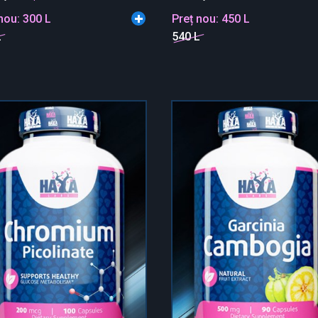
 nou:
300 L
Preț nou:
450 L
L
540 L