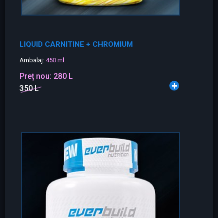
LIQUID CARNITINE + CHROMIUM
Ambalaj:
450 ml
Preț nou:
280 L
350 L