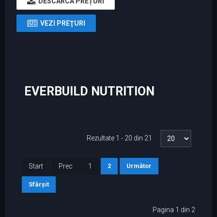
DESCARCĂ PREȚURI
VEZI PREŢURI
EVERBUILD NUTRITION
Rezultate 1 - 20 din 21
Start
Prec
1
2
Următor
Sfârșit
Pagina 1 din 2