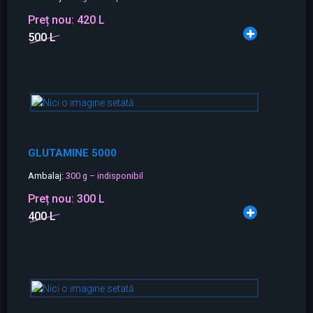
Preț nou:
420 L
500 L
GLUTAMINE 5000
Ambalaj:
300 g – indisponibil
Preț nou:
300 L
400 L