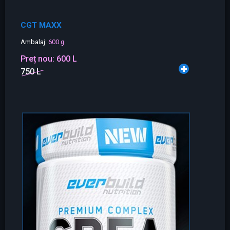
CGT MAXX
Ambalaj:
600 g
Preț nou:
600 L
750 L