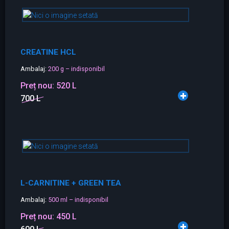
CREATINE HCL
Ambalaj:
200 g – indisponibil
Preț nou:
520 L
700 L
L-CARNITINE + GREEN TEA
Ambalaj:
500 ml – indisponibil
Preț nou:
450 L