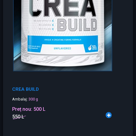
CREA BUILD
Ambalaj:
300 g
Preț nou:
500 L
550 L