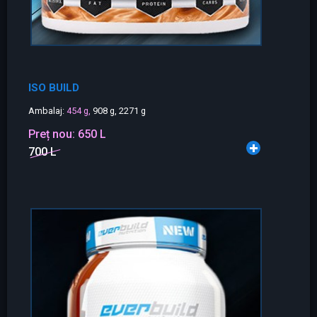
ISO BUILD
Ambalaj:
454 g,
908 g, 2271 g
Preț nou:
650 L
700 L