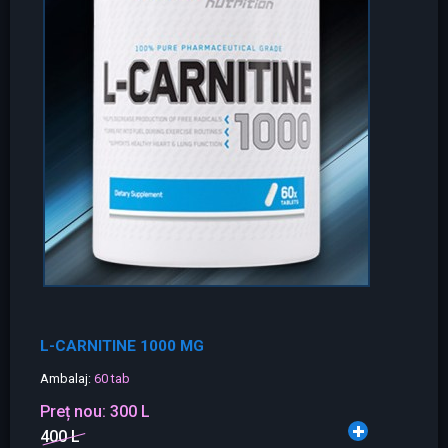
L-CARNITINE 1000 MG
Ambalaj:
60 tab
Preț nou:
300 L
400 L