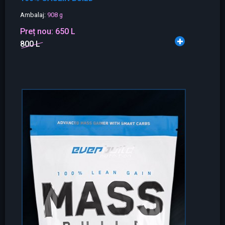
Ambalaj:
908 g
Preț nou:
650 L
800 L