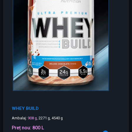
WHEY BUILD
Ambalaj:
908 g,
2271 g, 4540 g
Preț nou:
800 L