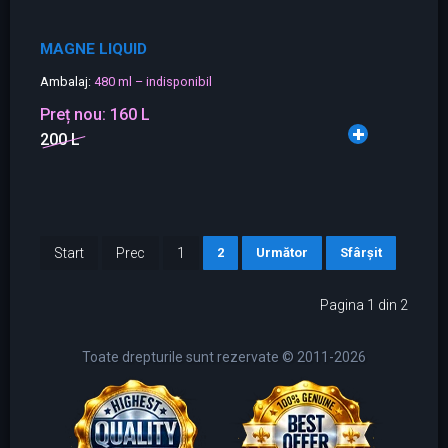
MAGNE LIQUID
Ambalaj:
480 ml – indisponibil
Preț nou:
160 L
200 L
Start
Prec
1
2
Următor
Sfârșit
Pagina 1 din 2
Toate drepturile sunt rezervate © 2011-2026