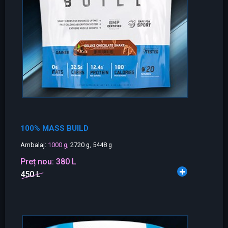
100% MASS BUILD
Ambalaj:
1000 g,
2720 g, 5448 g
Preț nou:
380 L
450 L