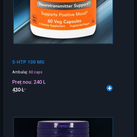
5-HTP 100 MG
Ambalaj:
60 caps
Preț nou:
240 L
430 L