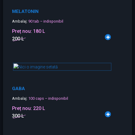
MELATONIN
Ambalaj:
90 tab – indisponibil
Preț nou:
180 L
200 L
GABA
Ambalaj:
100 caps – indisponibil
Preț nou:
220 L
300 L