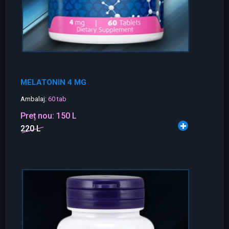
MELATONIN 4 MG
Ambalaj:
60 tab
Preț nou:
150 L
220 L