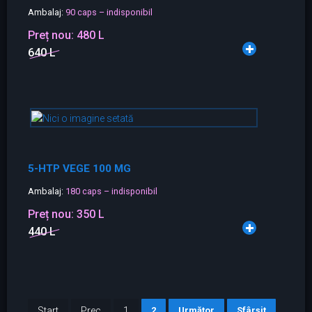
Ambalaj:
90 caps – indisponibil
Preț nou:
480 L
640 L
5-HTP VEGE 100 MG
Ambalaj:
180 caps – indisponibil
Preț nou:
350 L
440 L
Start
Prec
1
2
Următor
Sfârșit