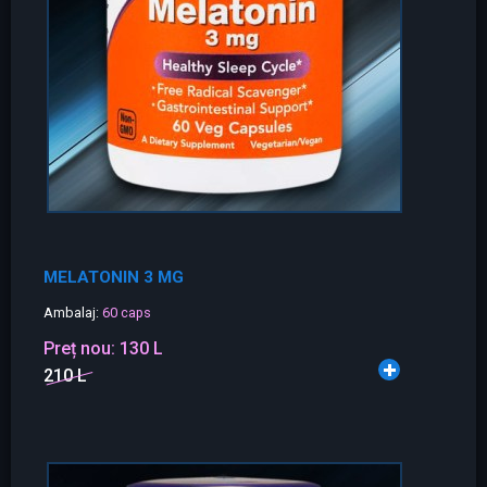
MELATONIN 3 MG
Ambalaj:
60 caps
Preț nou:
130 L
210 L