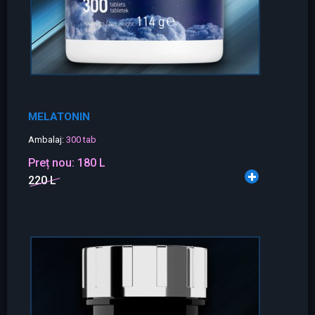
MELATONIN
Ambalaj:
300 tab
Preț nou:
180 L
220 L