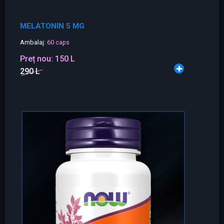
MELATONIN 5 MG
Ambalaj:
60 caps
Preț nou:
150 L
290 L