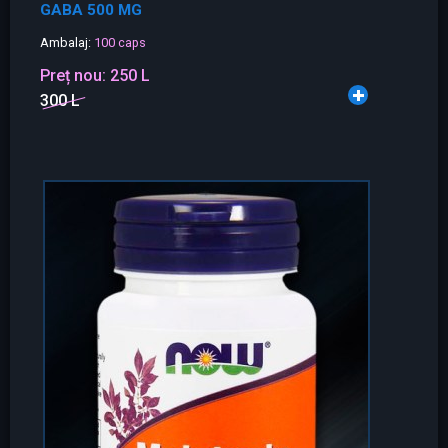
GABA 500 MG
Ambalaj:
100 caps
Preț nou:
250 L
300 L