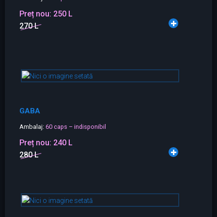
Preț nou:
250 L
270 L
GABA
Ambalaj:
60 caps – indisponibil
Preț nou:
240 L
280 L