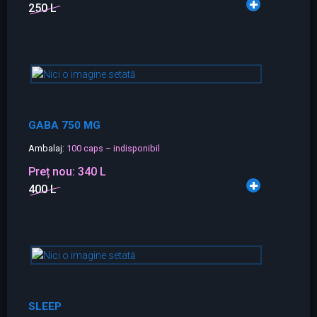
250 L
GABA 750 MG
Ambalaj:
100 caps – indisponibil
Preț nou:
340 L
400 L
SLEEP