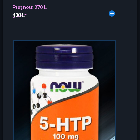
Preț nou:
270 L
400 L