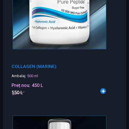
COLLAGEN (MARINE)
Ambalaj:
500 ml
Preț nou:
450 L
550 L