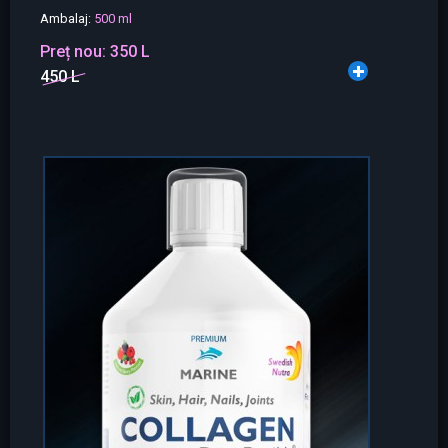
Ambalaj:
500 ml
Preț nou:
350 L
450 L