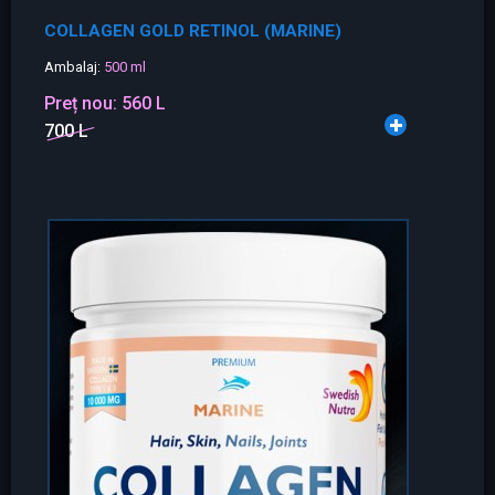
COLLAGEN GOLD RETINOL (MARINE)
Ambalaj:
500 ml
Preț nou:
560 L
700 L