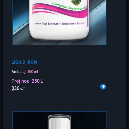
LIQUID IRON
Ambalaj:
500 ml
Preț nou:
250 L
330 L