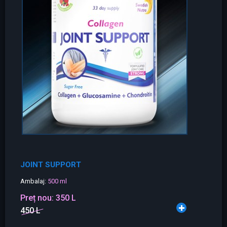
JOINT SUPPORT
Ambalaj:
500 ml
Preț nou:
350 L
450 L