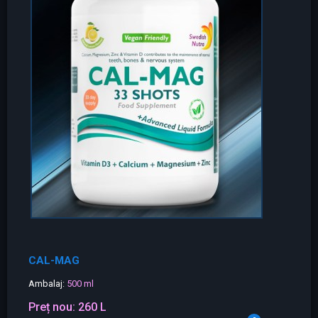
CAL-MAG
Ambalaj:
500 ml
Preț nou:
260 L