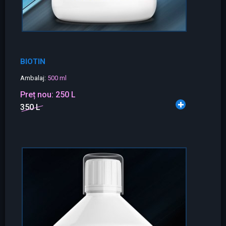
BIOTIN
Ambalaj:
500 ml
Preț nou:
250 L
350 L