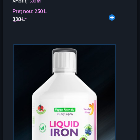
Ambalaj:
500 ml
Preț nou:
250 L
330 L