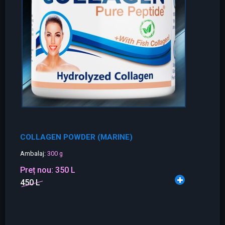
COLLAGEN POWDER (MARINE)
Ambalaj:
300 g
Preț nou:
350 L
450 L