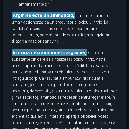
antrenamentelor.
Arginina este un aminoacid,
care în organismul
uman acționează ca un precursor al oxidului nitric. La
rândul său, oxidul nitric este un compus organic al
corpului uman, care răspunde de circulația sângelui și
dilatarea vaselor sangvine.
În urma descompunerii argininei,
se obțin
substanțe din care se sintetizează oxidul nitric. Astfel,
acest supliment alimentar stimulează dilatarea vaselor
sangvine și îmbunătățirea circulației sangvine la nivelul
întregului corp. Ca rezultat al îmbunătățirii circulației
sangvine, țesuturile vor primi toți nutrienții necesari
acestora, de exemplu, țesutul muscular va obține mai ușor
și mai rapid toți aminoacizii necesari pentru regenerare. În
timpul antrenamentelor celulele vor obține mai mult oxigen
pentru a produce energie, iar din mușchi se va elimina mai
eficient acidul lactic, întârziind apariția oboselei. Acest
produs va crește rezultatele în timpul antrenamentelor, și va