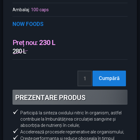
Ambalaj:
100 caps
NOW FOODS
Preț nou:
230 L
280 L
PREZENTARE PRODUS
Participă la sinteza oxidului nitric în organism, astfel
contribuie la îmbunătățirea circulației sangvine și
absorbția de nutrienți în celule;
Accelerează procesele regenerative ale organismului;
Crește performanța și reduce oboseala în timpul