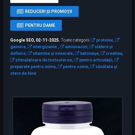
REDUCERI ŞI PROMOŢII
PENTRU DAME
Google SEO, 02-11-2025.
Toate categorii:
proteine,
gainere,
energizante ,
aminoacizi,
slăbire și
definire,
vitamine şi minerale,
batonaşe,
creatina,
stimulatoare de testosteron,
pentru articulaţii,
preparate pentru inima,
pentru somn,
sănătate și
stare de bine