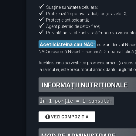
Susține sănătatea celulară;
Protejează împotriva radiațiilor și razelor X;
Protecție antioxidantă;
Agent puternic de detoxifiere;
Prezintă activitate antivirală împotriva virusurilor
Acetilcisteina sau NAC:
este un derivat N-ace
NAC înseamnă N-acetil-L-cisteină. Gruparea tiolică (su
Acetilcisteina servește ca promedicament (o substan
la rândul ei, este precursorul antioxidantului glutati
INFORMAȚII NUTRIȚIONALE
În 1 porție = 1 capsulă:
VEZI COMPOZIȚIA