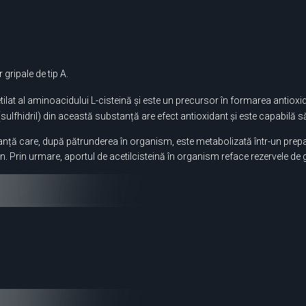
 gripale de tip A.
tilat al aminoacidului L-cisteină și este un precursor în formarea antioxi
lfhidril) din această substanță are efect antioxidant și este capabilă să r
ță care, după pătrunderea în organism, este metabolizată într-un prepara
on. Prin urmare, aportul de acetilcisteină în organism reface rezervele de g