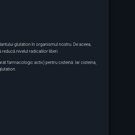
dantului glutation în organismul nostru. De aceea,
educă nivelul radicalilor liberi.
t farmacologic activ) pentru cisteină. Iar cisteina,
lutation.