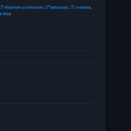
vitamine şi minerale,
batonaşe,
creatina,
e bine