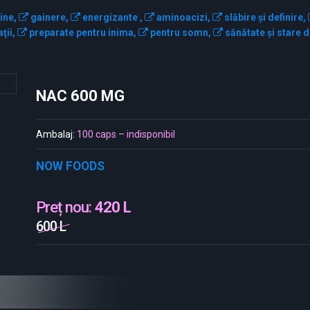
ine,
gainere,
energizante ,
aminoacizi,
slăbire și definire,
ţii,
preparate pentru inima,
pentru somn,
sănătate și stare d
NAC 600 MG
Ambalaj:
100 caps – indisponibil
NOW FOODS
Preț nou:
420 L
600 L