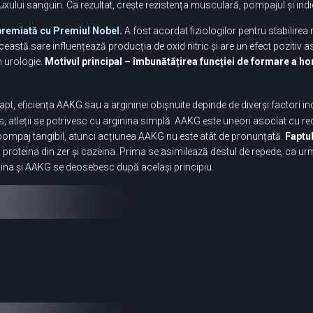
uxului sanguin. Ca rezultat, crește rezistența musculară, pompajul și indica
premiată cu Premiul Nobel.
A fost acordat fiziologilor pentru stabilirea
astă sare influențează producția de oxid nitric și are un efect pozitiv a
n urologie.
Motivul principal – îmbunătățirea funcției de formare a h
apt, eficiența AAKG sau a argininei obișnuite depinde de diverși factori indiv
s, atleții se potrivesc cu arginina simplă. AAKG este uneori asociat cu rec
pompaj tangibil, atunci acțiunea AAKG nu este atât de pronunțată.
Faptul
 proteina din zer și cazeina. Prima se asimilează destul de repede, ca urm
inina și AAKG se deosebesc după același principiu.