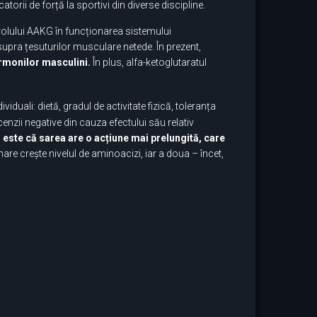
torii de forță la sportivi din diverse discipline.
 rolului AAKG în funcționarea sistemului
supra țesuturilor musculare netede. În prezent,
ormonilor masculini.
În plus, alfa-ketoglutaratul
iduali: dietă, gradul de activitate fizică, toleranța
enzii negative din cauza efectului său relativ
 este că sarea are o acțiune mai prelungită, care
are crește nivelul de aminoacizi, iar a doua – încet,