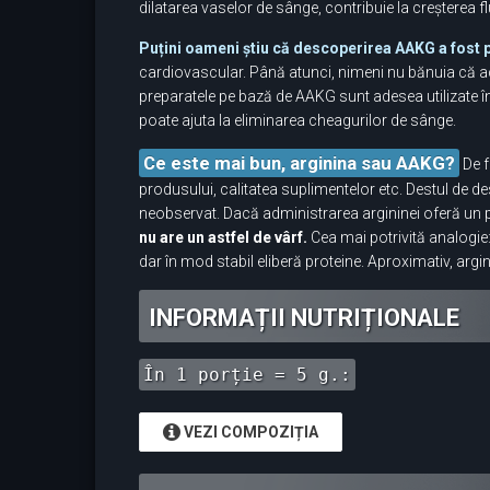
dilatarea vaselor de sânge, contribuie la creșterea fl
Puțini oameni știu că descoperirea AAKG a fost 
cardiovascular. Până atunci, nimeni nu bănuia că ace
preparatele pe bază de AAKG sunt adesea utilizate î
poate ajuta la eliminarea cheagurilor de sânge.
Ce este mai bun, arginina sau AAKG?
De f
produsului, calitatea suplimentelor etc. Destul de de
neobservat. Dacă administrarea argininei oferă un 
nu are un astfel de vârf.
Cea mai potrivită analogie:
dar în mod stabil eliberă proteine. Aproximativ, arg
INFORMAȚII NUTRIȚIONALE
În 1 porție = 5 g.:
VEZI COMPOZIȚIA