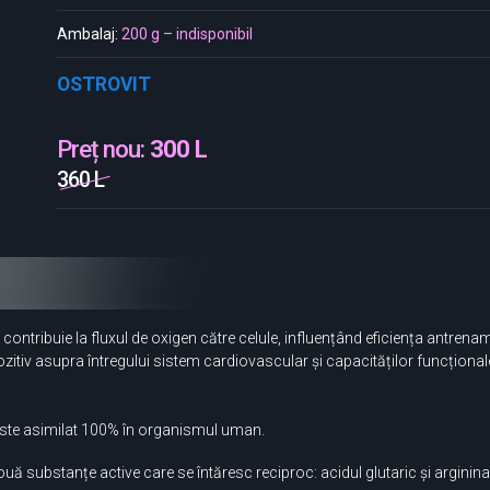
Ambalaj:
200 g – indisponibil
OSTROVIT
Preț nou:
300 L
360 L
ontribuie la fluxul de oxigen către celule, influențând eficiența antrena
zitiv asupra întregului sistem cardiovascular și capacităților funcționale 
i este asimilat 100% în organismul uman.
 substanțe active care se întăresc reciproc: acidul glutaric și arginina.