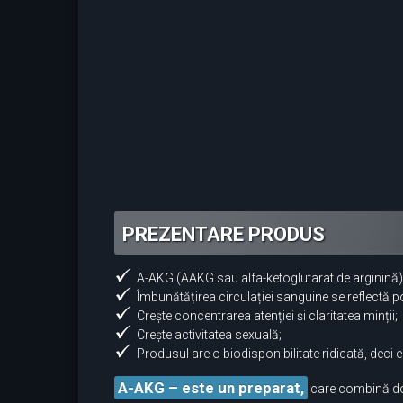
PREZENTARE PRODUS
A-AKG (AAKG sau alfa-ketoglutarat de arginină) c
Îmbunătățirea circulației sanguine se reflectă po
Crește concentrarea atenției și claritatea minții;
Crește activitatea sexuală;
Produsul are o biodisponibilitate ridicată, dec
A-AKG – este un preparat,
care combină două