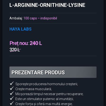
L-ARGININE-ORNITHINE-LYSINE
Ambalaj:
100 caps – indisponibil
HAYA LABS
Preț nou:
240 L
320 L
PREZENTARE PRODUS
Sporește producerea hormonului creșterii;
Crește masa musculară;
Micșorează timpul necesar pentru recuperare;
Este un stimulator puternic al imunității;
Crește forța și oferă mai multă energie;