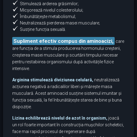
Stimulează arderea grăsimilor;
Micșorează nivelul colesterolului;
Îmbunătățește metabolismul;
Neutralizează pierderea masei musculare;
Susține funcția sexuală.
Supliment efectiv compus din aminoacizi,
care
are funcția de a stimula producerea hormonului creșterii,
creșterea masei musculare și scurtării timpului necesar
pentru restabiirea organismului după activitățile fizice
intensive.
Arginina stimulează diviziunea celulară,
neutralizează
acțiunea negativă a radicalilor liberi și mărește masa
musculară. Acest aminoacid susține sistemul imunitar și
funcția sexuală, la fel înbunătățește starea de bine și buna
dispoziție.
Lizina echilibrează nivelul de azot în organism,
joacă
un rol foarte important în construcția mușchilor scheletici,
face mai rapid procesul de regenerare după