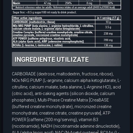
INGREDIENTE UTILIZATE
CARBORADE (dextrose, maltodextrin, fructose, ribose),
NOx NRG PUMP (L-arginine, calcium alpha ketoglutarate, L-
citrulline, calcium malate, beta alanine, L-Arginine HCl), acid
(citric acid), anti-caking agents (silicon dioxide, calcium
phosphates), Multi-Phase Creatine Matrix [CreaBASE
(buffered creatine monohydrate), micronized creatine
monohydrate, creatine citrate, creatine pyruvate], ATP
POWER [caffeine (200 mg/serving), vitamin B3
(nicotinamide), NADH (nicotinamide adenine dinucleotide),
ALA (alpha lipoic acid), NAC (N-Acetyl cysteine], BCAAs (L-