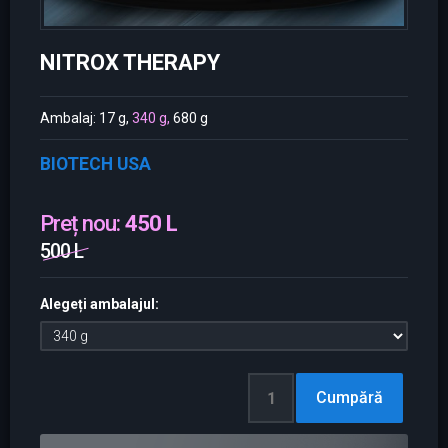
NITROX THERAPY
Ambalaj: 17 g,
340 g,
680 g
BIOTECH USA
Preț nou:
450 L
500 L
Alegeți ambalajul: