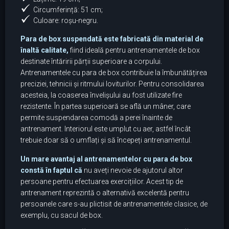
Circumferință: 51 cm;
Culoare: roșu-negru.
Para de box suspendată este fabricată din material de
înaltă calitate,
fiind ideală pentru antrenamentele de box
destinate întăririi părții superioare a corpului.
Antrenamentele cu para de box contribuie la îmbunătățirea
preciziei, tehnicii și ritmului loviturilor. Pentru consolidarea
acesteia, la coaserea învelișului au fost utilizate fire
rezistente. În partea superioară se află un mâner, care
permite suspendarea comodă a perei înainte de
antrenament. Interiorul este umplut cu aer, astfel încât
trebuie doar să o umflați și să începeți antrenamentul.
Un mare avantaj al antrenamentelor cu para de box
constă în faptul că
nu aveți nevoie de ajutorul altor
persoane pentru efectuarea exercițiilor. Acest tip de
antrenament reprezintă o alternativă excelentă pentru
persoanele care s-au plictisit de antrenamentele clasice, de
exemplu, cu sacul de box.