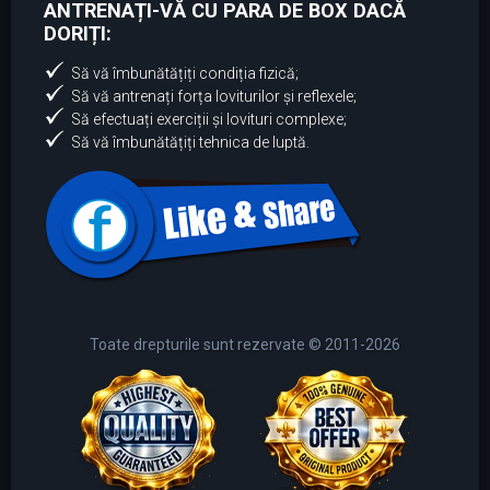
ANTRENAȚI-VĂ CU PARA DE BOX DACĂ
DORIȚI:
Să vă îmbunătățiți condiția fizică;
Să vă antrenați forța loviturilor și reflexele;
Să efectuați exerciții și lovituri complexe;
Să vă îmbunătățiți tehnica de luptă.
Toate drepturile sunt rezervate © 2011-2026