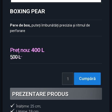
BOXING PEAR
Pere de box,
puteți îmbunătăți precizia și ritmul de
perforare
Preț nou:
400 L
500 L
PREZENTARE PRODUS
Înălțime: 25 cm;
Lățime: 19 cm;