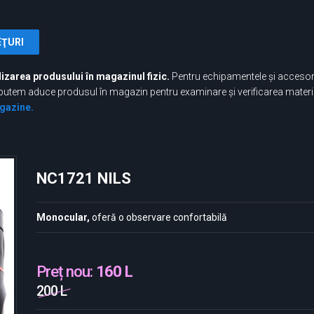
EŢURI
izarea produsului în magazinul fizic.
Pentru echipamentele și accesori
ere, putem aduce produsul în magazin pentru examinare și verificarea mate
gazine.
NC1721 NILS
Monocular,
oferă o observare confortabilă
Preț nou:
160 L
200 L