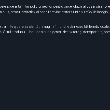
egere excelentă în timpul drumețiilor pentru orice iubitor al observării fl
plus, stratul antireflex al opticii previne distorsiunile și reflexiile imagi
 permite ajustarea clarității imaginii în funcție de necesitățile individuale
. Setul produsului include o husă pentru depozitare și transportare, pre