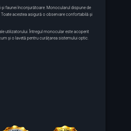
orei și faunei înconjurătoare. Monocularul dispune de
nii. Toate acestea asigură o observare confortabilă și
 ale utilizatorului. Întregul monocular este acoperit
cum și o lavetă pentru curățarea sistemului optic.