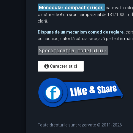
Monocular compact și ușor,
care va fi o al
o mărire de 8 ori și un câmp vizual de 131/1000 m. În 
clară.
Dispune de un mecanism comod de reglare,
care
cu cauciuc, datorită căruia se așază perfect în mână
Specificația modelului:
Caracteristici
Toate drepturile sunt rezervate © 2011-2026