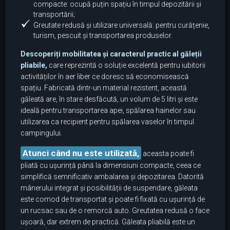
compacte: ocupă puțin spațiu în timpul depozitării și
transportării;
Greutate redusă și utilizare universală: pentru curățenie,
turism, pescuit și transportarea produselor.
Descoperiți mobilitatea și caracterul practic al găleții
pliabile,
care reprezintă o soluție excelentă pentru iubitorii
activităților în aer liber ce doresc să economisească
spațiu. Fabricată dintr-un material rezistent, această
găleată are, în stare desfăcută, un volum de 5 litri și este
ideală pentru transportarea apei, spălarea hainelor sau
utilizarea ca recipient pentru spălarea vaselor în timpul
campingului.
Atunci când nu este utilizată,
aceasta poate fi
pliată cu ușurință până la dimensiuni compacte, ceea ce
simplifică semnificativ ambalarea și depozitarea. Datorită
mânerului integrat și posibilității de suspendare, găleata
este comod de transportat și poate fi fixată cu ușurință de
un rucsac sau de o remorcă auto. Greutatea redusă o face
ușoară, dar extrem de practică. Găleata pliabilă este un