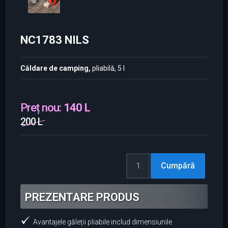
NC1783 NILS
Căldare de camping,
pliabilă, 5 l
Preț nou:
140 L
200 L
PREZENTARE PRODUS
Avantajele găleții pliabile includ dimensiunile