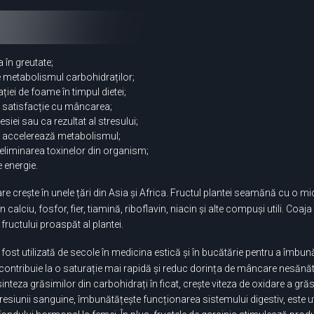
 în greutate;
te metabolismul carbohidraților;
iei de foame în timpul dietei;
e satisfacție cu mâncarea;
iei sau ca rezultat al stresului;
, accelerează metabolismul;
 eliminarea toxinelor din organism;
e energie.
re crește în unele țări din Asia și Africa. Fructul plantei seamănă cu o mi
 calciu, fosfor, fier, tiamină, riboflavin, niacin și alte compuși utili. Coaj
fructului proaspăt al plantei.
fost utilizată de secole în medicina estică și în bucătărie pentru a îmbunăt
contribuie la o saturație mai rapidă și reduc dorința de mâncare nesănăt
teza grăsimilor din carbohidrați în ficat, crește viteza de oxidare a gră
presiunii sanguine, îmbunătățește funcționarea sistemului digestiv, este uti