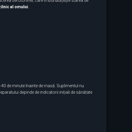
oducerea serotoninei, care îmbunătățește starea de
ilnic al omului.
0-40 de minute înainte de masă. Suplimentul nu
eparatului depinde de indicatorii inițiali de sănătate