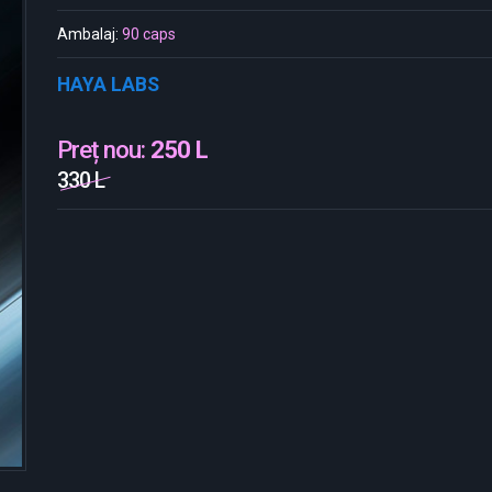
Ambalaj:
90 caps
HAYA LABS
Preț nou:
250 L
330 L