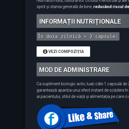
reumatismului, tulburărilor ciclului menstrual și al
spirit și starea generală de bine,
reducând riscul de 
INFORMAȚII NUTRIȚIONALE
În doza zilnică = 2 capsule:
VEZI COMPOZIȚIA
MOD DE ADMINISTRARE
Ca supliment biologic activ, luați câte 1 capsulă d
garantează apariția unui efect instant de scădere în g
ai pacientului, stilul de viață și alimentația pe care 