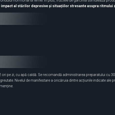
e fondului hormonal la femei. În plus, fructele de garcinia stimulează pr
impact al stărilor depresive și situațiilor stresante asupra ritmului z
e 2 ori pe zi, cu apă caldă. Se recomandă administrarea preparatului cu 3
reutate. Nivelul de manifestare a oricăruia dintre acțiunile indicate ale pr
o menține.