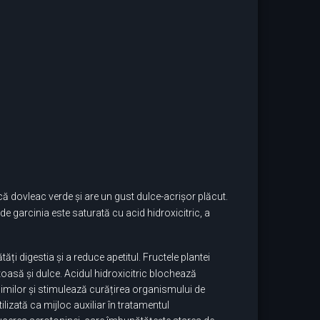
că dovleac verde și are un gust dulce-acrișor plăcut.
a de garcinia este saturată cu acid hidroxicitric, a
ăți digestia și a reduce apetitul. Fructele plantei
oasă și dulce. Acidul hidroxicitric blochează
similor și stimulează curățirea organismului de
lizată ca mijloc auxiliar în tratamentul