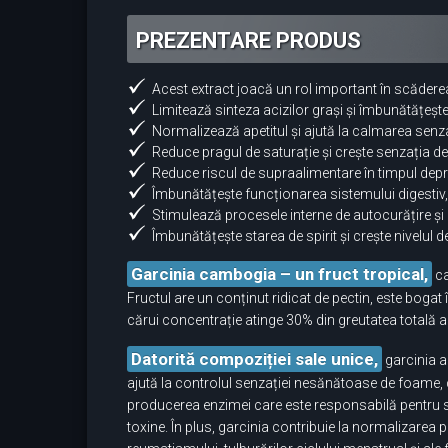
PREZENTARE PRODUS
Acest extract joacă un rol important în scăderea
Limitează sinteza acizilor grași și îmbunătățeș
Normalizează apetitul și ajută la calmarea senzaț
Reduce pragul de saturație și crește senzația d
Reduce riscul de supraalimentare în timpul depres
Îmbunătățește funcționarea sistemului digestiv
Stimulează procesele interne de autocurățire și
Îmbunătățește starea de spirit și crește nivelul d
Garcinia cambogia – un fruct tropical,
ca
Fructul are un conținut ridicat de pectin, este bogat în
cărui concentrație atinge 30% din greutatea totală a 
Datorită compoziției sale unice,
garcinia a 
ajută la controlul senzației nesănătoase de foame, 
producerea enzimei care este responsabilă pentru sin
toxine. În plus, garcinia contribuie la normalizarea 