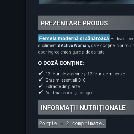
PREZENTARE PRODUS
Femeia modernă și sănătoasă
– idealul per
suplimentul
Active Woman,
care conține în primul r
doar ingrediente sigure și de calitate.
O DOZĂ CONȚINE:
13 feluri de vitamine și 12 feluri de minerale;
Grăsimi esențiali Q10;
Extracte din plante;
Acid hialuronic și colagen.
INFORMAȚII NUTRIȚIONALE
Porție = 2 comprimate: