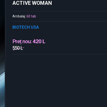
ACTIVE WOMAN
Ambalaj:
60 tab
BIOTECH USA
Preț nou:
420 L
550 L