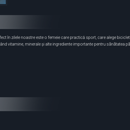
fect în zilele noastre este o femeie care practică sport, care alege bicicl
ând vitamine, minerale și alte ingrediente importante pentru sãnãtatea pãru