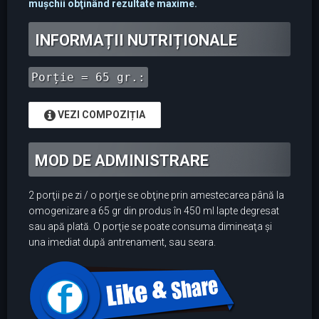
muşchii obţinând rezultate maxime.
INFORMAȚII NUTRIȚIONALE
Porție = 65 gr.:
VEZI COMPOZIȚIA
MOD DE ADMINISTRARE
2 porţii pe zi / o porţie se obţine prin amestecarea până la
omogenizare a 65 gr din produs în 450 ml lapte degresat
sau apă plată. O porţie se poate consuma dimineaţa şi
una imediat după antrenament, sau seara.