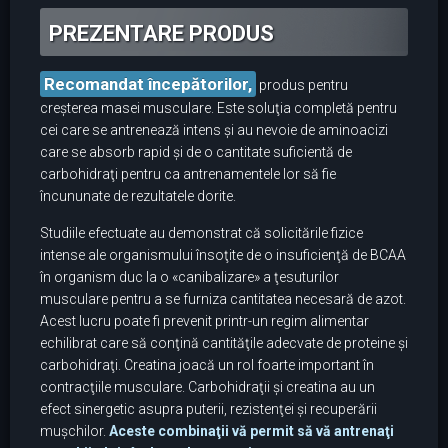
PREZENTARE PRODUS
Recomandat începătorilor,
produs pentru
creşterea masei musculare. Este soluţia completă pentru
cei care se antrenează intens şi au nevoie de aminoacizi
care se absorb rapid şi de o cantitate suficientă de
carbohidraţi pentru ca antrenamentele lor să fie
încununate de rezultatele dorite.
Studiile efectuate au demonstrat că solicitările fizice
intense ale organismului însoţite de o insuficienţă de BCAA
în organism duc la o «canibalizare» a ţesuturilor
musculare pentru a se furniza cantitatea necesară de azot.
Acest lucru poate fi prevenit printr-un regim alimentar
echilibrat care să conţină cantităţile adecvate de proteine şi
carbohidraţi. Creatina joacă un rol foarte important în
contracţiile musculare. Carbohidraţii şi creatina au un
efect sinergetic asupra puterii, rezistenţei şi recuperării
muşchilor.
Aceste combinaţii vă permit să vă antrenaţi