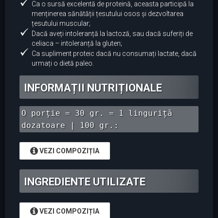
Ca o sursă excelentă de proteină, aceasta participă la
menținerea sănătății țesutului osos și dezvoltarea
țesutului muscular;
Dacă aveți intoleranță la lactoză, sau dacă suferiți de
celiaca – intoleranță la gluten;
Ca supliment proteic dacă nu consumați lactate, dacă
urmați o dietă paleo.
INFORMAȚII NUTRIȚIONALE
O porție = 30 gr. = 1 linguriță
dozatoare | 100 gr.:
VEZI COMPOZIȚIA
INGREDIENTE UTILIZATE
VEZI COMPOZIȚIA