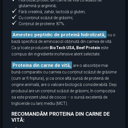
Hidrolizat proteic din carne de vită cu adaus de
glutamină și arginină;
Fără creatină, zahăr, lactoză și gluten;
Cu conținut scăzut de grăsimi;
Conținut de proteine: 87%.
Amestec peptidic de proteină hidrolizată,
cu o
bază specifică de aminoacizi obținută din carnea de vită.
Ca și toate produsele
BioTech USA, Beef Protein
este
compus din ingrediente inofensive atent selectate.
Proteina din carne de vită,
are o absorbție mai
bună comparativ cu carnea cu conținut scăzut de grăsime
(cum ar fi friptura), și ca orice altă sursă de proteină de
origine animală, are o valoare biologică considerabilă. Deși
produsul are un conținut scăzut de grăsimi, în compoziția
sa este prezent uleiul de cocos – o sursă excelentă de
trigliceride cu lanț mediu (МСТ).
RECOMANDĂM PROTEINA DIN CARNE DE
VITĂ: