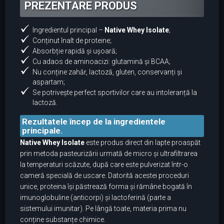
PREZENTARE PRODUS
Ingredientul principal –
Native Whey Isolate
;
Conținut înalt de proteine;
Absorbție rapidă și ușoară;
Cu adaos de aminoacizi: glutamină și BCAA;
Nu conține zahăr, lactoză, gluten, conservanți și
aspartam;
Se potrivește perfect sportivilor care au intoleranță la
lactoză.
Rezultatele încep de la ingredientele
principale.
Native Whey Isolate
este produs direct din lapte proaspăt
prin metoda pasteurizării urmată de micro și ultrafiltrarea
la temperaturi scăzute, după care este pulverizat într-o
cameră specială de uscare. Datorită acestei proceduri
unice, proteina își păstrează forma și rămâne bogată în
imunoglobuline (anticorpi) și lactoferină (parte a
sistemului imunitar). Pe lângă toate, materia prima nu
conține substanțe chimice.