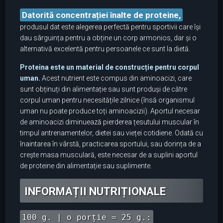
Datorită concentrației înalte de proteine,
produsul dat este alegerea perfectă pentru sportivii care își
dau sârguința pentru a obține un corp armonios, dar și o
alternativă excelentă pentru persoanele ce sunt la dietă.
Proteina este un material de construcție pentru corpul
uman.
Acest nutrient este compus din aminoacizi, care
sunt obținuți din alimentație sau sunt produși de către
corpul uman pentru necesitățile zilnice (însă organismul
uman nu poate produce toți aminoacizii). Aportul necesar
de aminoacizi diminuează pierderea țesutului muscular în
timpul antrenamentelor, dietei sau vieței cotidiene. Odată cu
înaintarea în vârstă, practicarea sportului, sau dorința de a
crește masa musculară, este necesar de a suplini aportul
de proteine din alimentație sau suplimente.
INFORMAȚII NUTRIȚIONALE
100 g. | o porție = 25 g.: