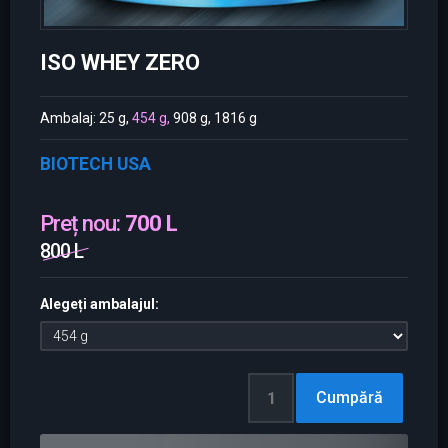
ISO WHEY ZERO
Ambalaj: 25 g,
454 g,
908 g, 1816 g
BIOTECH USA
Preț nou:
700 L
800 L
Alegeți ambalajul: