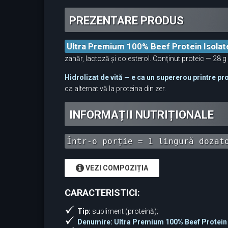
PREZENTARE PRODUS
Ultra Premium 100% Beef Protein Isolat
zahăr, lactoză și colesterol. Conținut proteic — 28 g
Hidrolizat de vită — e ca un supererou printre pr
ca alternativă la proteina din zer.
INFORMAȚII NUTRIȚIONALE
Într-o porție = 1 lingură dozat
VEZI COMPOZIȚIA
CARACTERISTICI:
Tip:
supliment (proteină);
Denumire: Ultra Premium 100% Beef Protein 