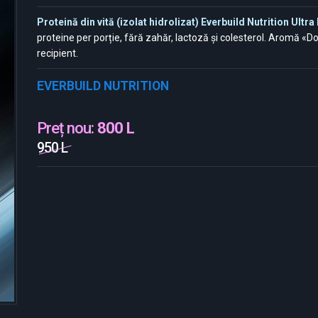
Proteină din vită (izolat hidrolizat) Everbuild Nutrition Ult
proteine per porție, fără zahăr, lactoză și colesterol. Aromă «Do
recipient.
EVERBUILD NUTRITION
Preț nou:
800 L
950 L