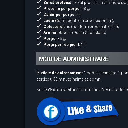
Sursă proteică:
izolat proteic din vită hidrolizat
Proteine per porție:
28 g;
Zahăr per porție:
0 g;
Lactoză:
nu (conform producătorului);
Colesterol:
nu (conform producătorului);
Aromă:
«Double Dutch Chocolate»;
Porție:
35 g;
Porții per recipient:
26.
MOD DE ADMINISTRARE
În zilele de antrenament:
1 porție dimineața, 1 por
porție cu 30 minute înainte de somn.
Nu depășiți doza zilnică recomandată. A nu se folosi c