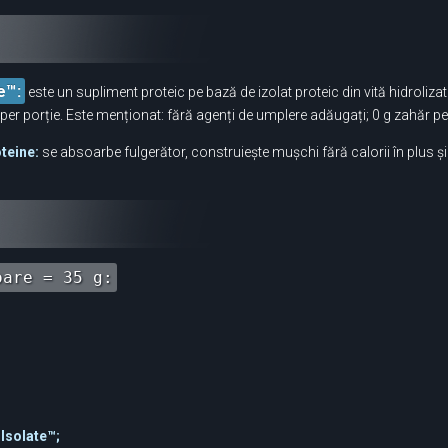
e™:
este un supliment proteic pe bază de izolat proteic din vită hidroli
 per porție. Este menționat: fără agenți de umplere adăugați; 0 g zahăr per
oteine:
se absoarbe fulgerător, construiește mușchi fără calorii în plus și
oare = 35 g:
Isolate™;