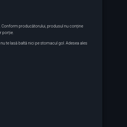
zat. Conform producătorului, produsul nu conține
 porție.
 nu te lasă baltă nici pe stomacul gol. Adesea ales