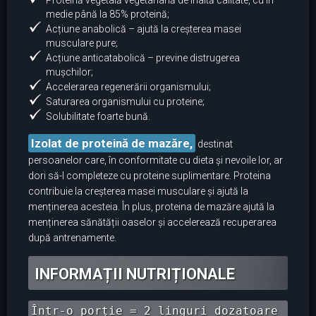
Proteină vegetală vegetariană de înaltă calitate, cu în
medie până la 85% proteină;
Acțiune anabolică – ajută la creșterea masei
musculare pure;
Acțiune anticatabolică – previne distrugerea
mușchilor;
Accelerarea regenerării organismului;
Saturarea organismului cu proteine;
Solubilitate foarte bună.
Izolat de proteină de mazăre,
destinat
persoanelor care, în conformitate cu dieta și nevoile lor, ar
dori să-l completeze cu proteine suplimentare. Proteina
contribuie la creșterea masei musculare și ajută la
menținerea acesteia. În plus, proteina de mazăre ajută la
menținerea sănătății oaselor și accelerează recuperarea
după antrenamente.
INFORMAȚII NUTRIȚIONALE
Într-o porție = 2 linguri dozatoare