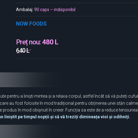
Ambalaj:
90 caps – indisponibil
NOW FOODS
Preț nou:
480 L
640 L
e pentru a liniști mintea și a relaxa corpul, astfel încât să vă puteți cu
are au fost folosite în mod tradițional pentru obținerea unei stări calme
 produs în mod obișnuit în creier. Funcția sa este de a reduce tensiune
iniștit pe timpul nopții și să vă treziți dimineața vioi și odihniți.