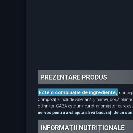
PREZENTARE PRODUS
Este o combinație de ingrediente,
conceput
Compoziția include valeriană și hamei, două plante c
odihnitor. GABA este un neurotransmițător care este
nervos pentru a vă ajuta să vă bucurați de un somn l
INFORMAȚII NUTRIȚIONALE