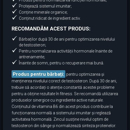
Produs pentru normalizarea funcției hormonale;
Protejează sistemul imunitar;
Conține minerale organice;
Conținut ridicat de ingredient activ.
RECOMANDĂM ACEST PRODUS:
Bărbaților după 30 de ani pentru optimizarea nivelului
de testosteron;
Pentru normalizarea activității hormonale înainte de
antrenamente;
Înainte de somn, pentru o recuperare mai bună.
Produs pentru bărbați:
pentru optimizarea și
menținerea nivelului corect de testosteron. După 30 de ani,
trebuie să acordați o atenție constantă acestei probleme
pentru a obține rezultate în fitness. Se recomandă utilizarea
produselor sinergice cu ingrediente active naturale.
Conținutul de vitamina B6 din acest produs contribuie la
funcționarea normală a sistemului imunitar și reglează
activitatea hormonală. Zincul susține nivelul optim de
testosteron din sânge și normalizează sinteza proteinelor.