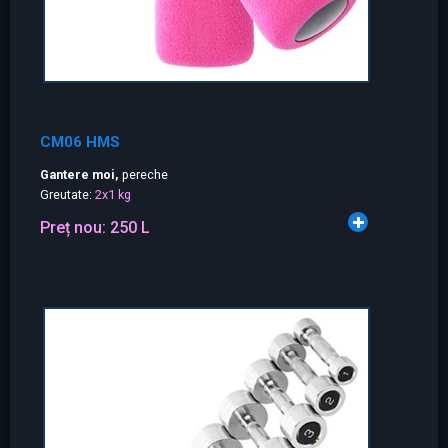
CM06 HMS
Gantere moi,
pereche
Greutate:
2x1 kg
Preț nou:
250 L