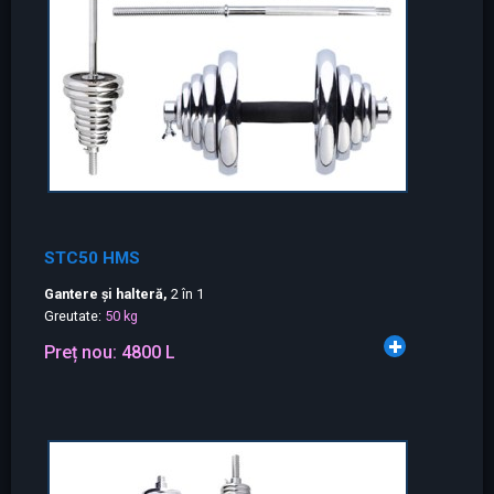
STC50 HMS
Gantere și halteră,
2 în 1
Greutate:
50 kg
Preț nou:
4800 L