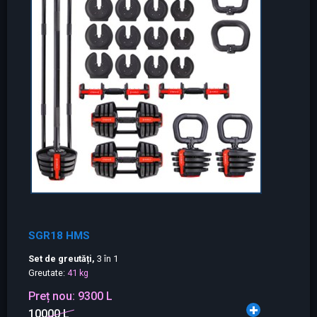
SGR18 HMS
Set de greutăți,
3 în 1
Greutate:
41 kg
Preț nou:
9300 L
10000 L