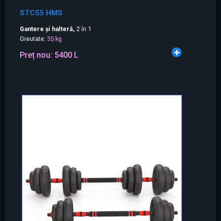
STC55 HMS
Gantere și halteră,
2 în 1
Greutate:
55 kg
Preț nou:
5400 L