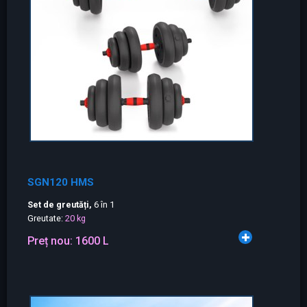
SGN120 HMS
Set de greutăți,
6 în 1
Greutate:
20 kg
Preț nou:
1600 L