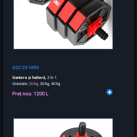
SGC20 HMS
Gantere și halteră,
2 în 1
Greutate:
20 kg,
30 kg, 40 kg
Preț nou:
1200 L