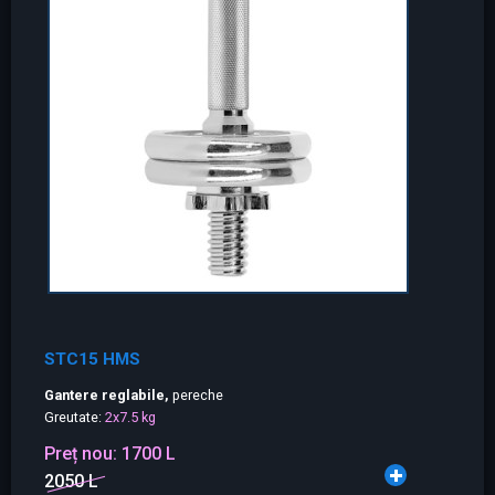
STC15 HMS
Gantere reglabile,
pereche
Greutate:
2x7.5 kg
Preț nou:
1700 L
2050 L