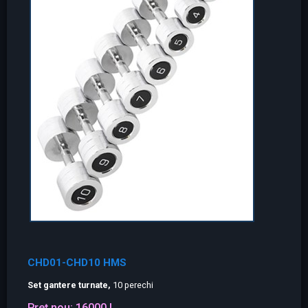
CHD01-CHD10 HMS
Set gantere turnate,
10 perechi
Preț nou:
16000 L