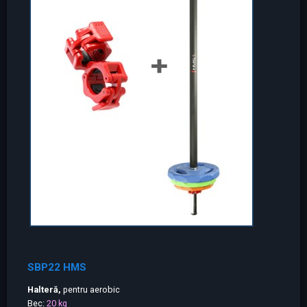
SBP22 HMS
Halteră,
pentru aerobic
Вес:
20 kg