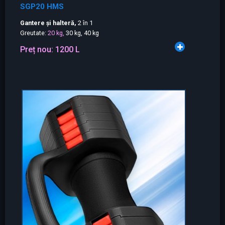
SGP20 HMS
Gantere și halteră,
2 în 1
Greutate:
20 kg,
30 kg, 40 kg
Preț nou:
1200 L