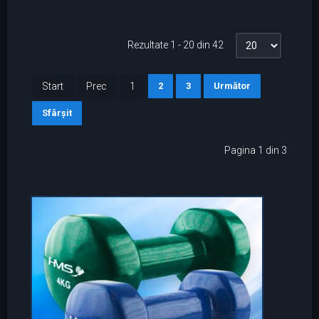
Rezultate 1 - 20 din 42
Start
Prec
1
2
3
Următor
Sfârșit
Pagina 1 din 3