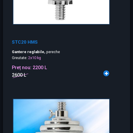
STC20 HMS
Gantere reglabile,
pereche
Greutate:
2x10 kg
Preț nou:
2200 L
2600 L