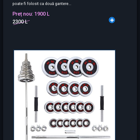
poate fi folosit ca două gantere...
Preț nou:
1900 L
2300 L