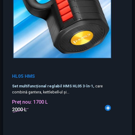
HL05 HMS
Set multifuncțional reglabil HMS HL05 3-în-1,
care
combină gantera, kettlebell-ul și...
Preț nou:
1700 L
2000 L