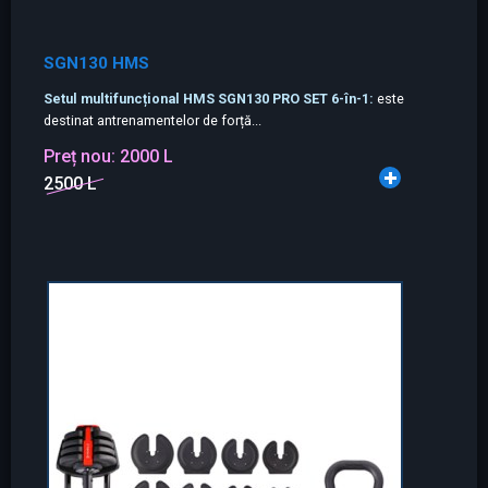
SGN130 HMS
Setul multifuncțional HMS SGN130 PRO SET 6-în-1:
este
destinat antrenamentelor de forță...
Preț nou:
2000 L
2500 L