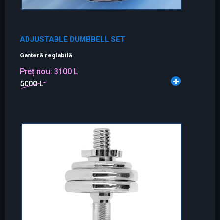
ADJUSTABLE DUMBBELL SET
Ganteră reglabilă
Preț nou:
3100 L
5000 L