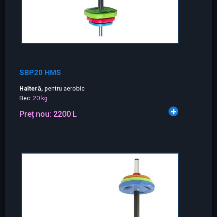
SBP20 HMS
Halteră,
pentru aerobic
Вес:
20 kg
Preț nou:
2200 L