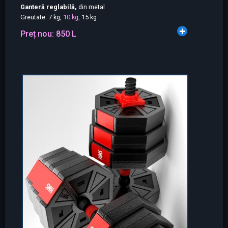
Ganteră reglabilă,
din metal
Greutate: 7 kg,
10 kg,
15 kg
Preț nou:
850 L